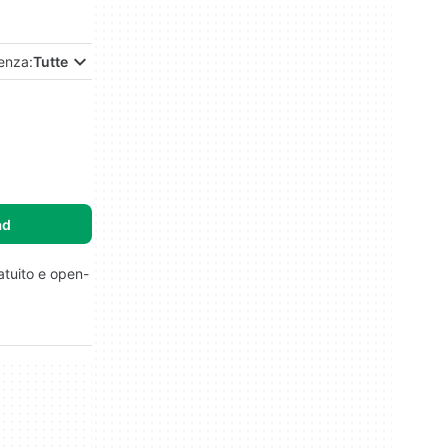
enza:
Tutte
ad
atuito e open-