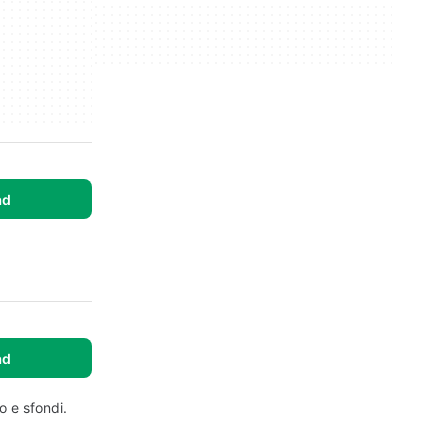
ad
ad
o e sfondi.