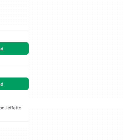
ad
ad
n l'effetto