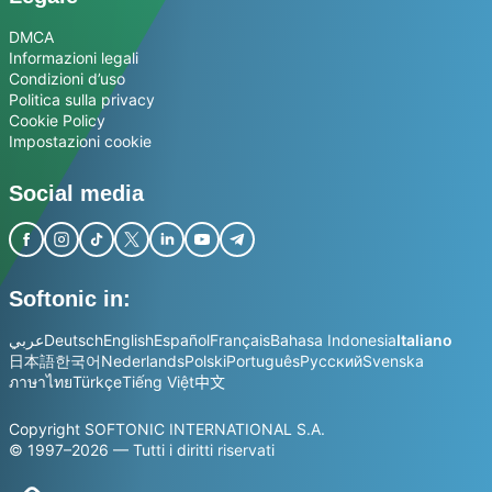
DMCA
Informazioni legali
Condizioni d’uso
Politica sulla privacy
Cookie Policy
Impostazioni cookie
Social media
Softonic in:
عربي
Deutsch
English
Español
Français
Bahasa Indonesia
Italiano
日本語
한국어
Nederlands
Polski
Português
Русский
Svenska
ภาษาไทย
Türkçe
Tiếng Việt
中文
Copyright SOFTONIC INTERNATIONAL S.A.
© 1997–2026 — Tutti i diritti riservati