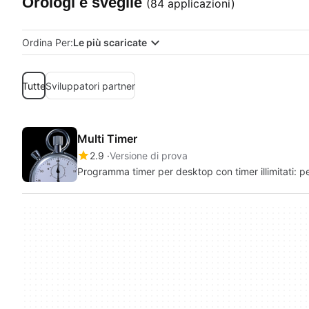
Orologi e sveglie
(84 applicazioni)
Ordina Per:
Le più scaricate
Tutte
Sviluppatori partner
Multi Timer
2.9
Versione di prova
Programma timer per desktop con timer illimitati: p