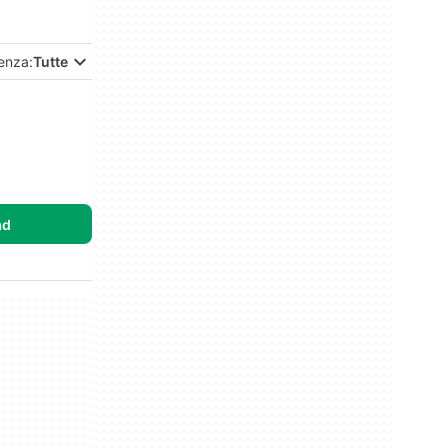
enza:
Tutte
ad