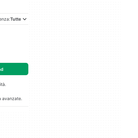
enza:
Tutte
ad
ità.
à avanzate.