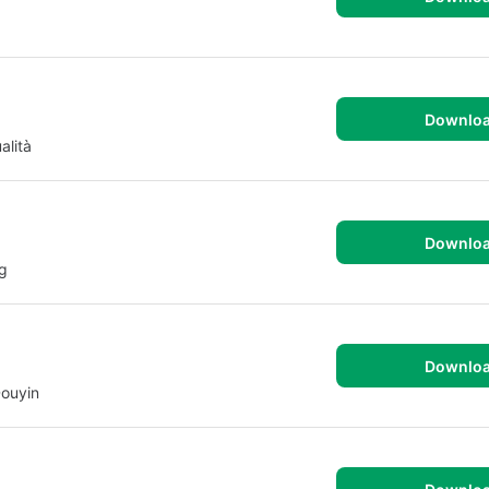
Downlo
alità
Downlo
ng
Downlo
Douyin