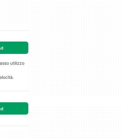
ad
sso utilizzo
elocità.
ad