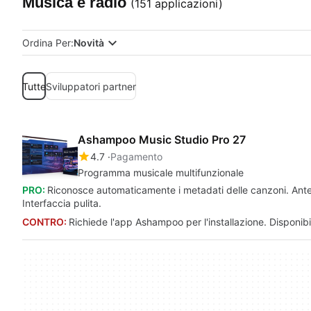
Musica e radio
(151 applicazioni)
Ordina Per:
Novità
Tutte
Sviluppatori partner
Ashampoo Music Studio Pro 27
4.7
Pagamento
Programma musicale multifunzionale
PRO:
Riconosce automaticamente i metadati delle canzoni. Antepr
Interfaccia pulita.
CONTRO:
Richiede l'app Ashampoo per l'installazione. Disponib