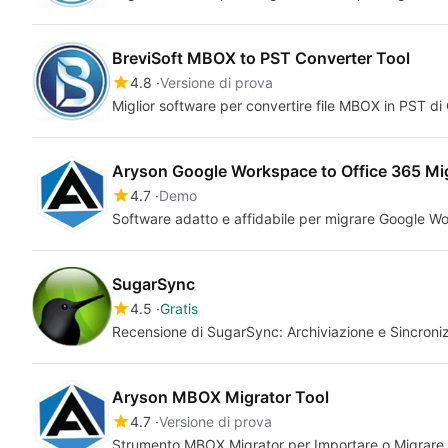
BreviSoft MBOX to PST Converter Tool
4.8
Versione di prova
Miglior software per convertire file MBOX in PST di O
Aryson Google Workspace to Office 365 Mig
4.7
Demo
Software adatto e affidabile per migrare Google W
SugarSync
4.5
Gratis
Recensione di SugarSync: Archiviazione e Sincroni
Aryson MBOX Migrator Tool
4.7
Versione di prova
Strumento MBOX Migrator per Importare o Migrare