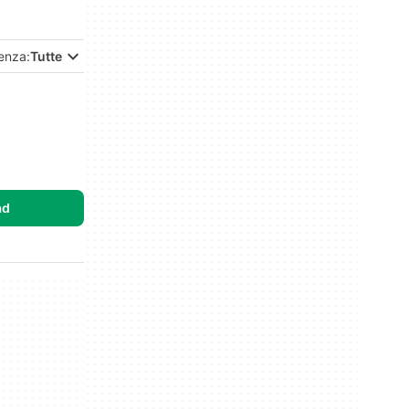
enza:
Tutte
ad