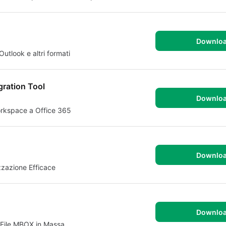
Downlo
utlook e altri formati
ration Tool
Downlo
orkspace a Office 365
Downlo
zzazione Efficace
Downlo
 File MBOX in Massa