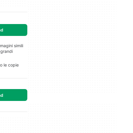
ad
agini simili
 grandi
o le copie
ad