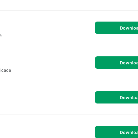
Downlo
e
Downlo
ficace
Downlo
Downlo