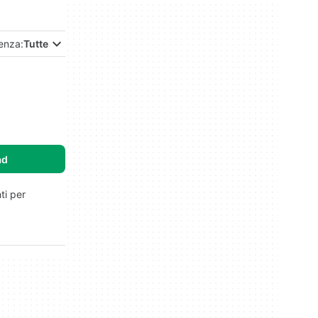
enza:
Tutte
ad
ti per