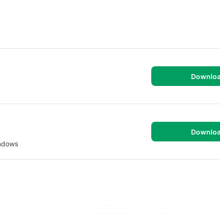
Downlo
Downlo
indows