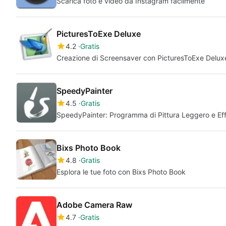
Scarica foto e video da Instagram facilmente
PicturesToExe Deluxe
4.2
Gratis
Creazione di Screensaver con PicturesToExe Delux
SpeedyPainter
4.5
Gratis
SpeedyPainter: Programma di Pittura Leggero e Ef
Bixs Photo Book
4.8
Gratis
Esplora le tue foto con Bixs Photo Book
Adobe Camera Raw
4.7
Gratis