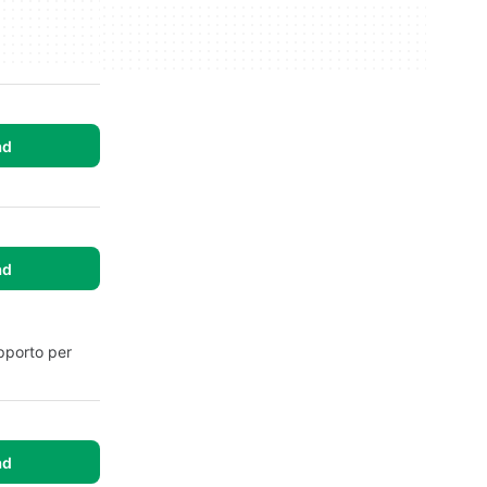
ad
ad
upporto per
ad