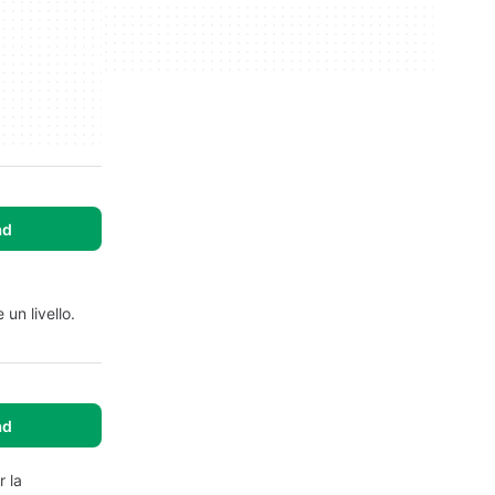
ad
un livello.
ad
r la