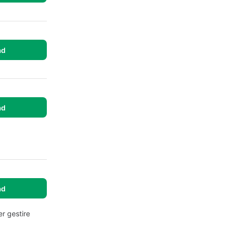
ad
ad
ad
er gestire