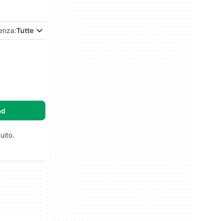
enza:
Tutte
ad
uito.