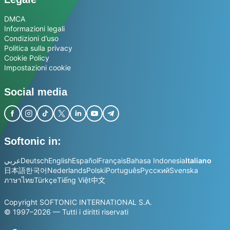
DMCA
Informazioni legali
Condizioni d’uso
Politica sulla privacy
Cookie Policy
Impostazioni cookie
Social media
Softonic in:
عربي
Deutsch
English
Español
Français
Bahasa Indonesia
Italiano
日本語
한국어
Nederlands
Polski
Português
Русский
Svenska
ภาษาไทย
Türkçe
Tiếng Việt
中文
Copyright SOFTONIC INTERNATIONAL S.A.
© 1997–2026 — Tutti i diritti riservati