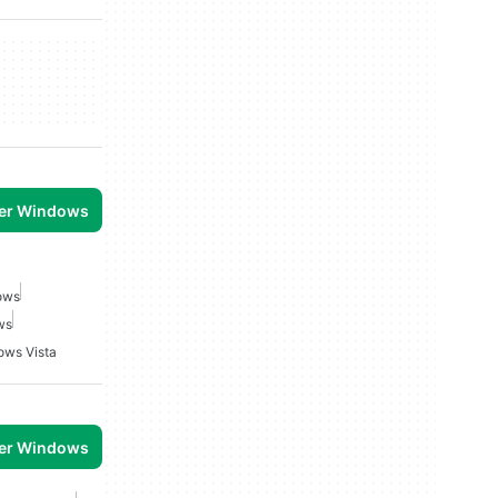
per Windows
ows
ws
ows Vista
per Windows