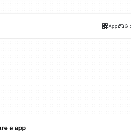
App
Gi
are e app