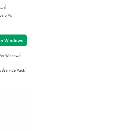
ows
pero Pc
per Windows
Per Windows
ws
Service Pack