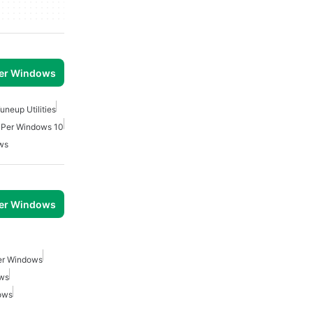
per Windows
uneup Utilities
 Per Windows 10
ws
per Windows
Per Windows
ows
ows