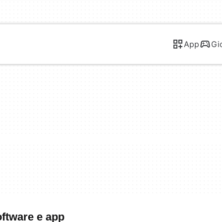
App
Gi
oftware e app