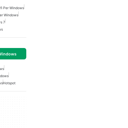
fi Per Windows
Per Windows
ws 7
ws
 Windows
ows
ndows
ws
Hotspot