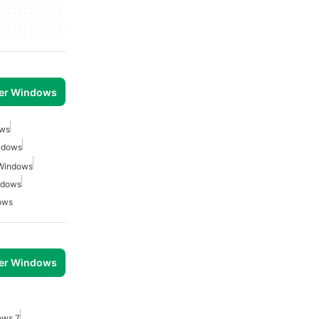
per Windows
ows
indows
 Windows
ndows
ows
per Windows
ows 7