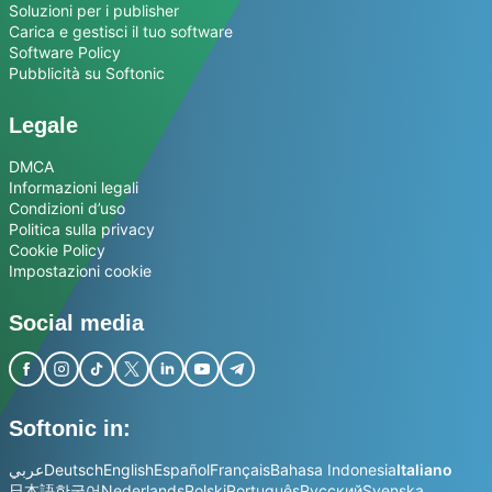
Soluzioni per i publisher
Carica e gestisci il tuo software
Software Policy
Pubblicità su Softonic
Legale
DMCA
Informazioni legali
Condizioni d’uso
Politica sulla privacy
Cookie Policy
Impostazioni cookie
Social media
Softonic in:
عربي
Deutsch
English
Español
Français
Bahasa Indonesia
Italiano
日本語
한국어
Nederlands
Polski
Português
Русский
Svenska