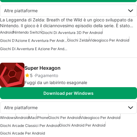
Altre piattaforme
La Leggenda di Zelda: Breath of the Wild è un gioco sviluppato da
Nintendo. Il gioco è il diciannovesimo episodio della serie. È stato…
Android
Nintendo Switch
Giochi Di Avventura 3D Per Android
Giochi Zelda
Videogioco Per Android
Giochi D'Azione E Avventura Per Android
Giochi Di Avventura E Azione Per Android
Super Hexagon
5
Pagamento
Fuggi da un labirinto esagonale
Download per Windows
Altre piattaforme
Windows
Android
Mac
iPhone
Giochi Per Android
Videogioco Per Android
Giochi Android Per Android
Giochi Arcade Classici Per Android
Giochi Arcade Per Android