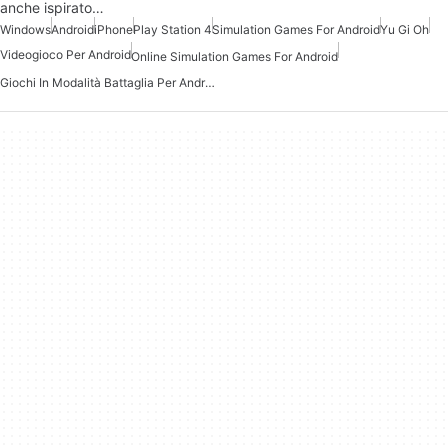
anche ispirato…
Windows
Android
iPhone
Play Station 4
Simulation Games For Android
Yu Gi Oh
Videogioco Per Android
Online Simulation Games For Android
Giochi In Modalità Battaglia Per Android