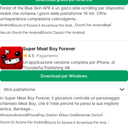
Forest of the Blue Skin APK è un gioco side-scrolling per dispositivi
mobili che richiama i giorni delle piattaforme 16-bit. Offre
un'esperienza complessiva coinvolgente…
Android
Giochi Per Android
Apk
Giochi D'Azione E Avventura Per Android
Vecchi Giochi Per Android
Giochi Classici Per Android
Super Meat Boy Forever
4.5
Pagamento
Un'applicazione versione completa per iPhone, di
Thunderful Publishing AB.
Download per Windows
Altre piattaforme
In Super Meat Boy Forever, il giocatore controlla un personaggio
chiamato Meat Boy, che è triste perché ha perso la sua migliore
amica, Bandage…
Windows
Android
iPhone
Play Station 4
Xbox One
Nintendo Switch
Giochi Di Azione Per Android
Giochi Di Azione E Avventura Per Android