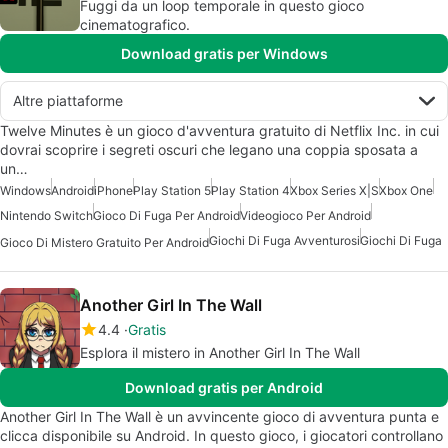
Fuggi da un loop temporale in questo gioco
cinematografico.
Download gratis per Windows
Altre piattaforme
Twelve Minutes è un gioco d'avventura gratuito di Netflix Inc. in cui
dovrai scoprire i segreti oscuri che legano una coppia sposata a
un…
Windows
Android
iPhone
Play Station 5
Play Station 4
Xbox Series X|S
Xbox One
Nintendo Switch
Gioco Di Fuga Per Android
Videogioco Per Android
Giochi Di Fuga Avventurosi
Giochi Di Fuga
Gioco Di Mistero Gratuito Per Android
Another Girl In The Wall
4.4
Gratis
Esplora il mistero in Another Girl In The Wall
Download gratis per Android
Another Girl In The Wall è un avvincente gioco di avventura punta e
clicca disponibile su Android. In questo gioco, i giocatori controllano