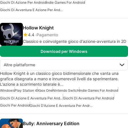
Giochi Di Azione Per Android
Indie Games For Android
Giochi Di Avventura E Azione Per Android
Hollow Knight
4.4
Pagamento
Classico e coinvolgente gioco d'azione-avventura in 2D
Download per Windows
Altre piattaforme
Hollow Knight è un classico gioco bidimensionale che vanta una
grafica disegnata a mano e innumerevoli livelli da sperimentare.
L'azione a scorrimento laterale è…
Windows
Play Station 4
Xbox One
Nintendo Switch
Indie Games For Android
Giochi Di Azione E Avventura Per Android
Giochi Di Avventura Per Android
Giochi Per Android
Giochi D'Azione E Avventura Per Android
Bully: Anniversary Edition