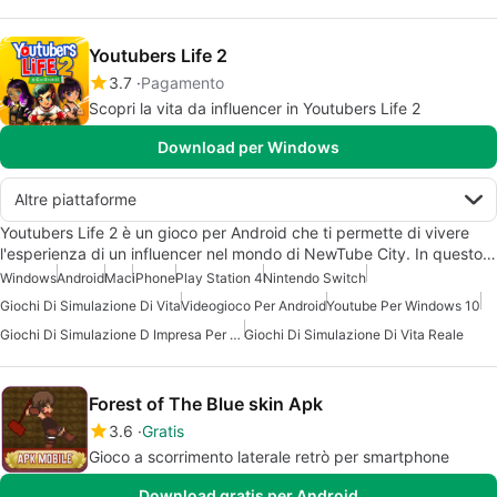
Youtubers Life 2
3.7
Pagamento
Scopri la vita da influencer in Youtubers Life 2
Download per Windows
Altre piattaforme
Youtubers Life 2 è un gioco per Android che ti permette di vivere
l'esperienza di un influencer nel mondo di NewTube City. In questo…
Windows
Android
Mac
iPhone
Play Station 4
Nintendo Switch
Giochi Di Simulazione Di Vita
Videogioco Per Android
Youtube Per Windows 10
Giochi Di Simulazione D Impresa Per Android
Giochi Di Simulazione Di Vita Reale
Forest of The Blue skin Apk
3.6
Gratis
Gioco a scorrimento laterale retrò per smartphone
Download gratis per Android