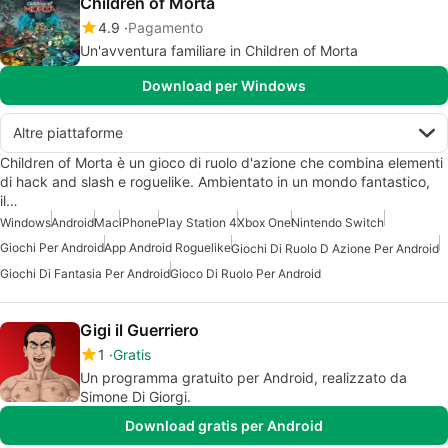
Children of Morta
4.9
Pagamento
Un'avventura familiare in Children of Morta
Download per Windows
Altre piattaforme
Children of Morta è un gioco di ruolo d'azione che combina elementi
di hack and slash e roguelike. Ambientato in un mondo fantastico,
il…
Windows
Android
Mac
iPhone
Play Station 4
Xbox One
Nintendo Switch
Giochi Per Android
App Android Roguelike
Giochi Di Ruolo D Azione Per Android
Giochi Di Fantasia Per Android
Gioco Di Ruolo Per Android
Gigi il Guerriero
1
Gratis
Un programma gratuito per Android, realizzato da
Simone Di Giorgi.
Download gratis per Android