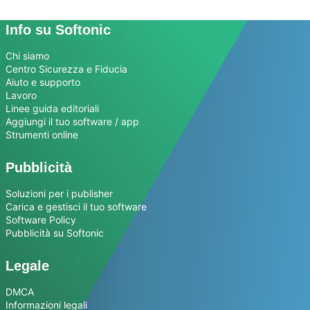
Info su Softonic
Chi siamo
Centro Sicurezza e Fiducia
Aiuto e supporto
Lavoro
Linee guida editoriali
Aggiungi il tuo software / app
Strumenti online
Pubblicità
Soluzioni per i publisher
Carica e gestisci il tuo software
Software Policy
Pubblicità su Softonic
Legale
DMCA
Informazioni legali