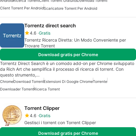
Android
Ricerca Torrent
Client Torrent Gratuito
Download Torrent
Client Torrent Per Android
Scaricatore Torrent Per Android
Torrentz direct search
4.6
Gratis
Torrentz Ricerca Diretta: Un Modo Conveniente per
Trovare Torrent
Download gratis per Chrome
Torrentz Direct Search è un comodo add-on per Chrome sviluppato
da Rich Art che semplifica il processo di ricerca di torrent. Con
questo strumento,…
Chrome
Download Torrent
Estensioni Di Google Chrome
Torrente
Downloader Torrent
Ricerca Torrent
Torrent Clipper
4.6
Gratis
Gestisci i torrent con Torrent Clipper
Download gratis per Chrome