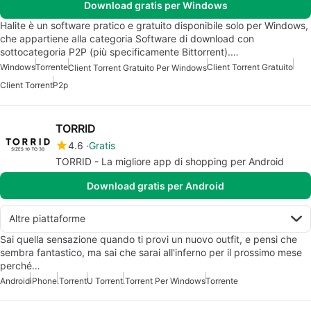
Download gratis per Windows
Halite è un software pratico e gratuito disponibile solo per Windows,
che appartiene alla categoria Software di download con
sottocategoria P2P (più specificamente Bittorrent).…
Windows
Torrente
Client Torrent Gratuito
Client Torrent Gratuito Per Windows
Client Torrent
P2p
TORRID
4.6
Gratis
TORRID - La migliore app di shopping per Android
Download gratis per Android
Altre piattaforme
Sai quella sensazione quando ti provi un nuovo outfit, e pensi che
sembra fantastico, ma sai che sarai all'inferno per il prossimo mese
perché…
Android
iPhone
.Torrent
U Torrent
.Torrent Per Windows
Torrente