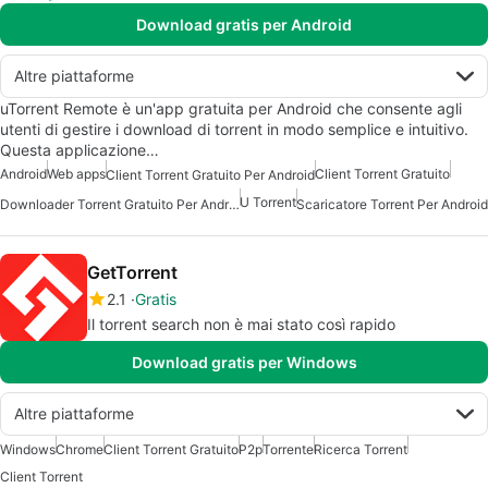
Download gratis per Android
Altre piattaforme
uTorrent Remote è un'app gratuita per Android che consente agli
utenti di gestire i download di torrent in modo semplice e intuitivo.
Questa applicazione…
Android
Web apps
Client Torrent Gratuito
Client Torrent Gratuito Per Android
U Torrent
Downloader Torrent Gratuito Per Android
Scaricatore Torrent Per Android
GetTorrent
2.1
Gratis
Il torrent search non è mai stato così rapido
Download gratis per Windows
Altre piattaforme
Windows
Chrome
Client Torrent Gratuito
P2p
Torrente
Ricerca Torrent
Client Torrent