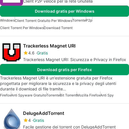
Client P2P veloce per la rete Gnutella
Download gratis per Windows
Windows
Torrente
P2p
Client Torrent Gratuito Per Windows
Client Torrent Per Windows
Download Torrent
Trackerless Magnet URI
4.6
Gratis
Trackerless Magnet URI: Sicurezza e Privacy in Firefox
Download gratis per Firefox
Trackerless Magnet URI è un'estensione gratuita per Firefox
progettata per migliorare la sicurezza e la privacy degli utenti
durante il download di file tramite…
Firefox
Anti Spyware Gratuito
Torrente
Bit Torrent
Mozilla Firefox
Anti Spy
DelugeAddTorrent
4
Gratis
Facile gestione dei torrent con DelugeAddTorrent