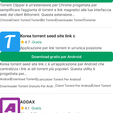
Torrent Clipper è un'estensione per Chrome progettata per
semplificare l'aggiunta di torrent e link magnetici alla tua interfaccia
web del client Bittorrent. Questa estensione…
Chrome
Client Torrent
.Torrent
Bit Torrent
Downloader Torrent
Torrente
Korea torrent seed site link c
4.7
Gratis
Applicazione per link torrent in un'unica posizione
Download gratis per Android
Korea torrent seed site link c è un'applicazione per Android che
centralizza i link ai siti torrent più popolari. Questa utility è
progettata per…
Android
Download Torrent
Scaricatore Torrent Per Android
Client Torrent Per Android
Client Torrent
Downloader Torrent Gratuito Per Android
ADDAX
4.1
Gratis