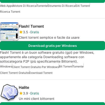
Web Apps
Motore Di Ricerca
Torrente
Strumento Di Ricerca
Siti Torrent
Ricerca Torrent
Flash! Torrent
3.5
Gratis
Client torrent semplice e facile da usare
Download gratis per Windows
Flash! Torrent è un buon software gratuito (gpl) per Windows,
appartenente alla categoria Downloading software con
sottocategoria P2P (più specificamente Bittorrent).
Windows
Bit Torrent
Torrente
Client Torrent Gratuito Per Windows
Client Torrent Gratuito
Download Torrent
Halite
3.9
Gratis
Un mini client bittorrent