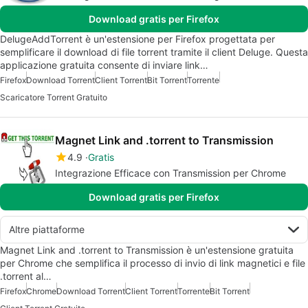
Download gratis per Firefox
DelugeAddTorrent è un'estensione per Firefox progettata per
semplificare il download di file torrent tramite il client Deluge. Questa
applicazione gratuita consente di inviare link…
Firefox
Download Torrent
Client Torrent
Bit Torrent
Torrente
Scaricatore Torrent Gratuito
Magnet Link and .torrent to Transmission
4.9
Gratis
Integrazione Efficace con Transmission per Chrome
Download gratis per Firefox
Altre piattaforme
Magnet Link and .torrent to Transmission è un'estensione gratuita
per Chrome che semplifica il processo di invio di link magnetici e file
.torrent al…
Firefox
Chrome
Download Torrent
Client Torrent
Torrente
Bit Torrent