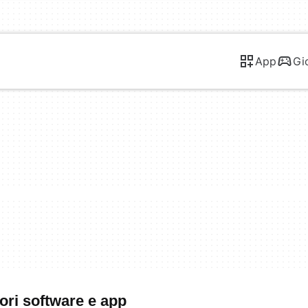
App
Gi
iori software e app