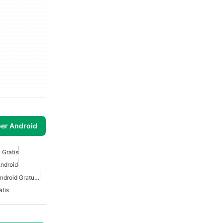
per Android
 Gratis
ndroid
Tastierino Telefono Per Android Gratuito
tis