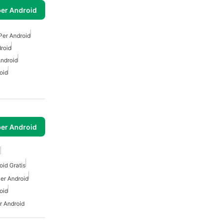
per Android
Per Android
roid
ndroid
oid
per Android
a
id Gratis
er Android
oid
r Android