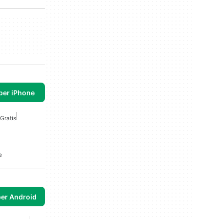
per iPhone
Gratis
e
per Android