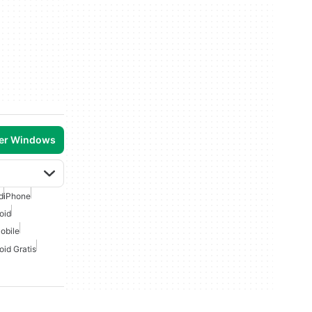
per Windows
d
iPhone
oid
obile
id Gratis