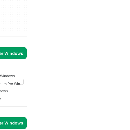
per Windows
r Windows
Analizzatore Di Rete Gratuito Per Windows
ndows
o
per Windows