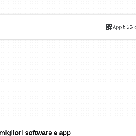
App
Gi
migliori software e app