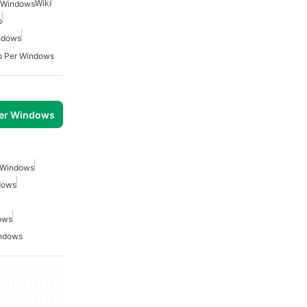
Wiki
r Windows
o
indows
to Per Windows
per Windows
 Windows
dows
ows
indows