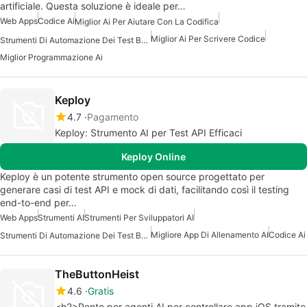
artificiale. Questa soluzione è ideale per…
Web Apps
Codice Ai
Miglior Ai Per Aiutare Con La Codifica
Miglior Ai Per Scrivere Codice
Strumenti Di Automazione Dei Test Basati Su AI
Miglior Programmazione Ai
Keploy
4.7
Pagamento
Keploy: Strumento AI per Test API Efficaci
Keploy Online
Keploy è un potente strumento open source progettato per
generare casi di test API e mock di dati, facilitando così il testing
end-to-end per…
Web Apps
Strumenti AI
Strumenti Per Sviluppatori AI
Migliore App Di Allenamento AI
Codice Ai
Strumenti Di Automazione Dei Test Basati Su AI
TheButtonHeist
4.6
Gratis
<h2>Ponte per agenti AI per controllare app iOS tramite