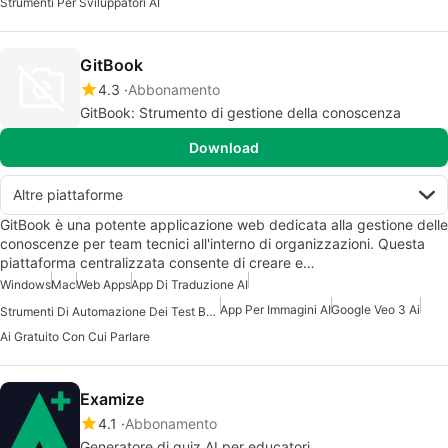
Strumenti Per Sviluppatori AI
GitBook
4.3
Abbonamento
GitBook: Strumento di gestione della conoscenza
Download
Altre piattaforme
GitBook è una potente applicazione web dedicata alla gestione delle
conoscenze per team tecnici all'interno di organizzazioni. Questa
piattaforma centralizzata consente di creare e…
Windows
Mac
Web Apps
App Di Traduzione AI
App Per Immagini AI
Google Veo 3 Ai
Strumenti Di Automazione Dei Test Basati Su AI
Ai Gratuito Con Cui Parlare
Examize
4.1
Abbonamento
Generatore di quiz AI per educatori