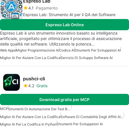
Espreso Lab
4.1
Pagamento
Espreso Lab: Strumento AI per il QA del Software
Espreso Lab Online
Espreso Lab è uno strumento innovativo basato su intelligenza
artificiale, progettato per ottimizzare il processo di assicurazione
della qualità nel software. Utilizzando la potenza…
Web Apps
Miglior Programmazione Ai
Codice Ai
Strumenti Per Sviluppatori AI
Miglior Ai Per Aiutare Con La Codifica
Servizio Di Sviluppo Software AI
pushci-cli
4.2
Gratis
Download gratis per MCP
MCP
Strumenti Di Automazione Dei Test Basati Su AI
Miglior Ai Per Aiutare Con La Codifica
Software Di Contabilità Degli Affitti Alimentato Da Intelligenza Artificiale
Strumenti Per Sviluppatori AI
Miglior Ai Per La Codifica In Python