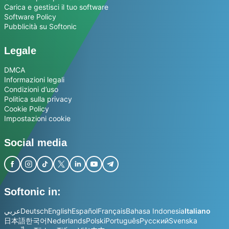
Carica e gestisci il tuo software
Software Policy
Pubblicità su Softonic
Legale
DMCA
Informazioni legali
Condizioni d’uso
Politica sulla privacy
Cookie Policy
Impostazioni cookie
Social media
Softonic in:
عربي
Deutsch
English
Español
Français
Bahasa Indonesia
Italiano
日本語
한국어
Nederlands
Polski
Português
Русский
Svenska