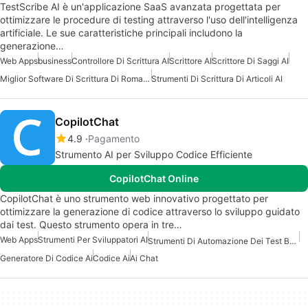
TestScribe AI è un'applicazione SaaS avanzata progettata per
ottimizzare le procedure di testing attraverso l'uso dell'intelligenza
artificiale. Le sue caratteristiche principali includono la
generazione…
Web Apps
business
Controllore Di Scrittura AI
Scrittore AI
Scrittore Di Saggi AI
Miglior Software Di Scrittura Di Romanzi AI
Strumenti Di Scrittura Di Articoli AI
CopilotChat
4.9
Pagamento
Strumento AI per Sviluppo Codice Efficiente
CopilotChat Online
CopilotChat è uno strumento web innovativo progettato per
ottimizzare la generazione di codice attraverso lo sviluppo guidato
dai test. Questo strumento opera in tre…
Web Apps
Strumenti Per Sviluppatori AI
Strumenti Di Automazione Dei Test Basati Su AI
Generatore Di Codice Ai
Codice Ai
Ai Chat