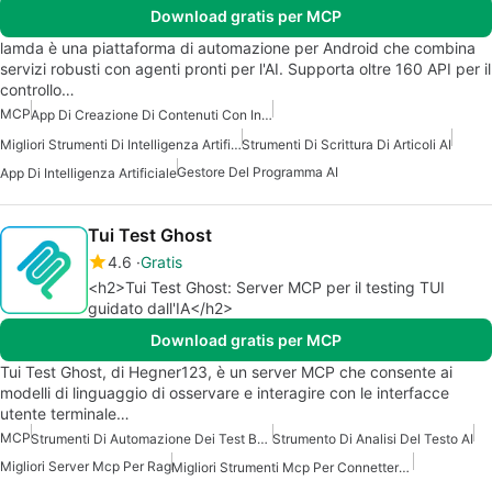
Download gratis per MCP
lamda è una piattaforma di automazione per Android che combina
servizi robusti con agenti pronti per l'AI. Supporta oltre 160 API per il
controllo…
MCP
App Di Creazione Di Contenuti Con Intelligenza Artificiale
Migliori Strumenti Di Intelligenza Artificiale Per Scrittori
Strumenti Di Scrittura Di Articoli AI
Gestore Del Programma AI
App Di Intelligenza Artificiale
Tui Test Ghost
4.6
Gratis
<h2>Tui Test Ghost: Server MCP per il testing TUI
guidato dall'IA</h2>
Download gratis per MCP
Tui Test Ghost, di Hegner123, è un server MCP che consente ai
modelli di linguaggio di osservare e interagire con le interfacce
utente terminale…
MCP
Strumenti Di Automazione Dei Test Basati Su AI
Strumento Di Analisi Del Testo AI
Migliori Server Mcp Per Rag
Migliori Strumenti Mcp Per Connettersi Ai Dati