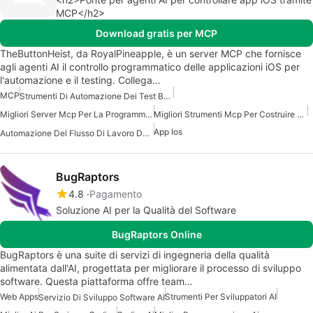
MCP</h2>
Download gratis per MCP
TheButtonHeist, da RoyalPineapple, è un server MCP che fornisce
agli agenti AI il controllo programmatico delle applicazioni iOS per
l'automazione e il testing. Collega…
MCP
Strumenti Di Automazione Dei Test Basati Su AI
Migliori Server Mcp Per La Programmazione
Migliori Strumenti Mcp Per Costruire Agenti Ai
App Ios
Automazione Del Flusso Di Lavoro Del Server Mcp
BugRaptors
4.8
Pagamento
Soluzione AI per la Qualità del Software
BugRaptors Online
BugRaptors è una suite di servizi di ingegneria della qualità
alimentata dall'AI, progettata per migliorare il processo di sviluppo
software. Questa piattaforma offre team…
Web Apps
Strumenti Per Sviluppatori AI
Servizio Di Sviluppo Software AI