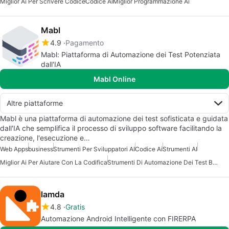
Miglior Ai Per Scrivere Codice
Codice Ai
Miglior Programmazione Ai
Mabl
4.9
Pagamento
Mabl: Piattaforma di Automazione dei Test Potenziata
dall'IA
Mabl Online
Altre piattaforme
Mabl è una piattaforma di automazione dei test sofisticata e guidata
dall'IA che semplifica il processo di sviluppo software facilitando la
creazione, l'esecuzione e…
Web Apps
business
Strumenti Per Sviluppatori AI
Codice Ai
Strumenti AI
Miglior Ai Per Aiutare Con La Codifica
Strumenti Di Automazione Dei Test Basati Su AI
lamda
4.8
Gratis
Automazione Android Intelligente con FIRERPA