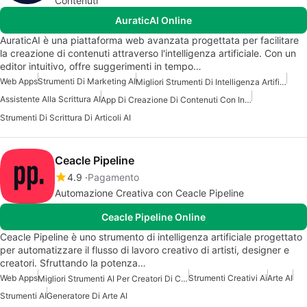
Contenuti
AuraticAI Online
AuraticAI è una piattaforma web avanzata progettata per facilitare
la creazione di contenuti attraverso l'intelligenza artificiale. Con un
editor intuitivo, offre suggerimenti in tempo…
Web Apps
Strumenti Di Marketing AI
Migliori Strumenti Di Intelligenza Artificiale Per I Marketer
Assistente Alla Scrittura AI
App Di Creazione Di Contenuti Con Intelligenza Artificiale
Strumenti Di Scrittura Di Articoli AI
Ceacle Pipeline
4.9
Pagamento
Automazione Creativa con Ceacle Pipeline
Ceacle Pipeline Online
Ceacle Pipeline è uno strumento di intelligenza artificiale progettato
per automatizzare il flusso di lavoro creativo di artisti, designer e
creatori. Sfruttando la potenza…
Web Apps
Strumenti Creativi Ai
Arte AI
Migliori Strumenti AI Per Creatori Di Contenuti
Strumenti AI
Generatore Di Arte AI