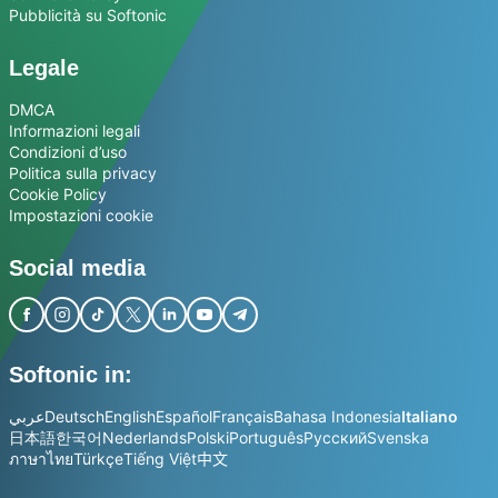
Pubblicità su Softonic
Legale
DMCA
Informazioni legali
Condizioni d’uso
Politica sulla privacy
Cookie Policy
Impostazioni cookie
Social media
Softonic in:
عربي
Deutsch
English
Español
Français
Bahasa Indonesia
Italiano
日本語
한국어
Nederlands
Polski
Português
Русский
Svenska
ภาษาไทย
Türkçe
Tiếng Việt
中文