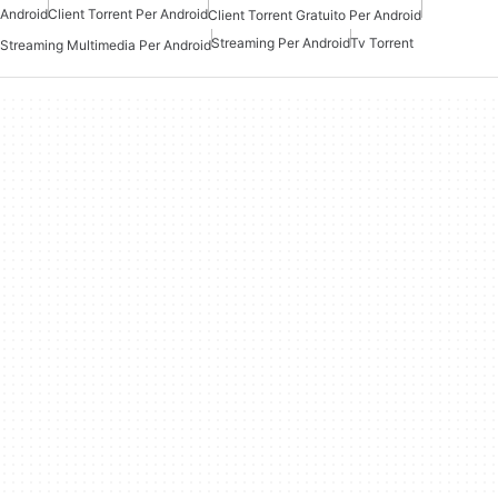
Android
Client Torrent Per Android
Client Torrent Gratuito Per Android
Streaming Per Android
Tv Torrent
Streaming Multimedia Per Android