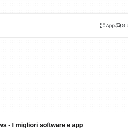
App
Gi
 - I migliori software e app