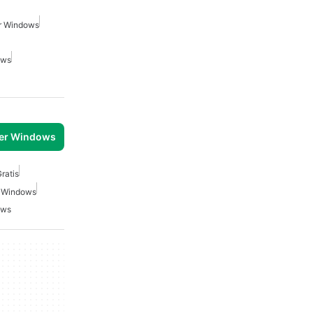
r Windows
ows
per Windows
ratis
r Windows
ows