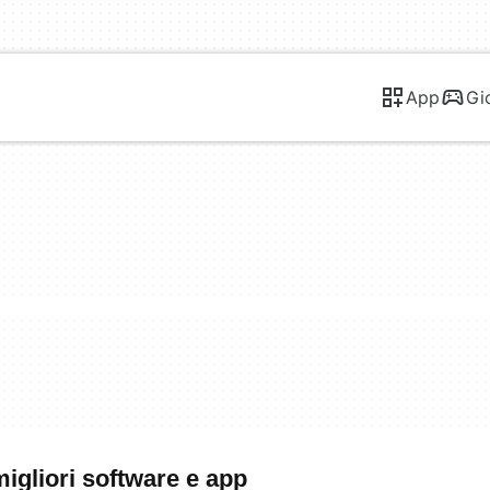
App
Gi
igliori software e app