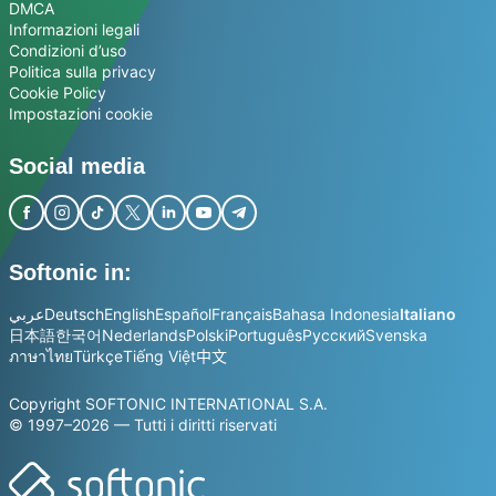
DMCA
Informazioni legali
Condizioni d’uso
Politica sulla privacy
Cookie Policy
Impostazioni cookie
Social media
Softonic in:
عربي
Deutsch
English
Español
Français
Bahasa Indonesia
Italiano
日本語
한국어
Nederlands
Polski
Português
Русский
Svenska
ภาษาไทย
Türkçe
Tiếng Việt
中文
Copyright SOFTONIC INTERNATIONAL S.A.
© 1997–2026 — Tutti i diritti riservati