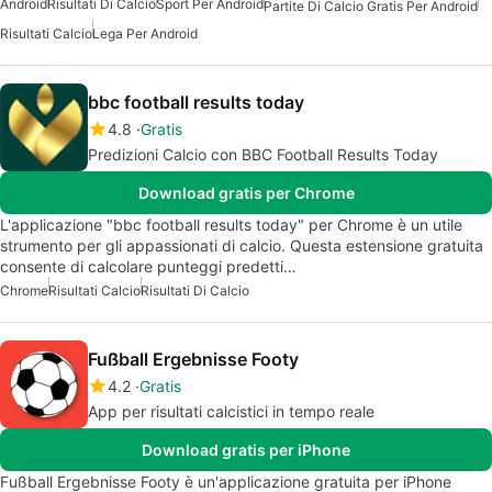
Android
Risultati Di Calcio
Sport Per Android
Partite Di Calcio Gratis Per Android
Risultati Calcio
Lega Per Android
bbc football results today
4.8
Gratis
Predizioni Calcio con BBC Football Results Today
Download gratis per Chrome
L'applicazione "bbc football results today" per Chrome è un utile
strumento per gli appassionati di calcio. Questa estensione gratuita
consente di calcolare punteggi predetti…
Chrome
Risultati Calcio
Risultati Di Calcio
Fußball Ergebnisse Footy
4.2
Gratis
App per risultati calcistici in tempo reale
Download gratis per iPhone
Fußball Ergebnisse Footy è un'applicazione gratuita per iPhone