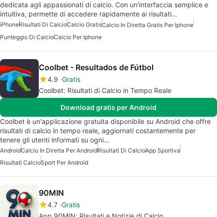
dedicata agli appassionati di calcio. Con un'interfaccia semplice e
intuitiva, permette di accedere rapidamente ai risultati…
iPhone
Risultati Di Calcio
Calcio Gratis
Calcio In Diretta Gratis Per Iphone
Punteggio Di Calcio
Calcio Per Iphone
Coolbet - Resultados de Fútbol
4.9
Gratis
Coolbet: Risultati di Calcio in Tempo Reale
Download gratis per Android
Coolbet è un'applicazione gratuita disponibile su Android che offre
risultati di calcio in tempo reale, aggiornati costantemente per
tenere gli utenti informati su ogni…
Android
Calcio In Diretta Per Android
Risultati Di Calcio
App Sportiva
Risultati Calcio
Sport Per Android
90MIN
4.7
Gratis
App 90MIN: Risultati e Notizie di Calcio