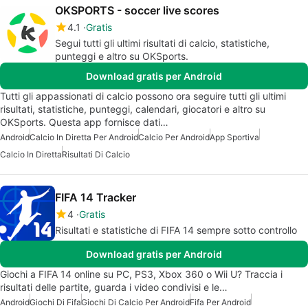
OKSPORTS - soccer live scores
4.1
Gratis
Segui tutti gli ultimi risultati di calcio, statistiche,
punteggi e altro su OKSports.
Download gratis per Android
Tutti gli appassionati di calcio possono ora seguire tutti gli ultimi
risultati, statistiche, punteggi, calendari, giocatori e altro su
OKSports. Questa app fornisce dati…
Android
Calcio In Diretta Per Android
Calcio Per Android
App Sportiva
Calcio In Diretta
Risultati Di Calcio
FIFA 14 Tracker
4
Gratis
Risultati e statistiche di FIFA 14 sempre sotto controllo
Download gratis per Android
Giochi a FIFA 14 online su PC, PS3, Xbox 360 o Wii U? Traccia i
risultati delle partite, guarda i video condivisi e le…
Android
Giochi Di Fifa
Giochi Di Calcio Per Android
Fifa Per Android