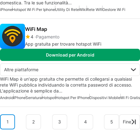
domestica. Tra le sue funzionalità…
iPhone
Hotspot Wi Fi Per Iphone
Utility Di Rete
Wiki
Rete Wifi
Gestore Wi Fi
WiFi Map
4
Pagamento
App gratuita per trovare hotspot WiFi
Download per Android
Altre piattaforme
WiFi Map è un'app gratuita che permette di collegarsi a qualsiasi
rete WiFi pubblica individuando la corretta password di accesso.
L'applicazione è semplice da…
Android
iPhone
Serratura
Hotspot
Hotspot Per IPhone
Dispositivi Mobile
Wi Fi Gratis
1
2
3
4
5
Fine