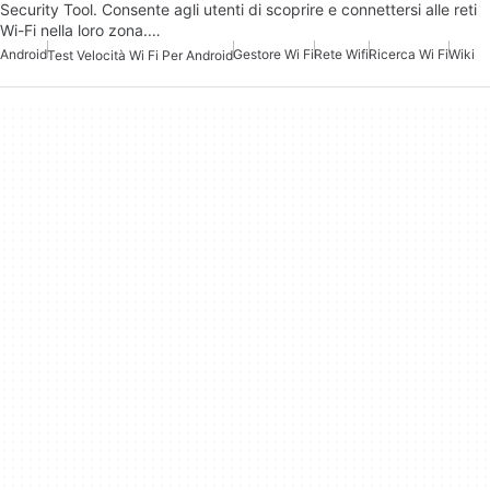
Security Tool. Consente agli utenti di scoprire e connettersi alle reti
Wi-Fi nella loro zona.…
Android
Gestore Wi Fi
Rete Wifi
Ricerca Wi Fi
Wiki
Test Velocità Wi Fi Per Android