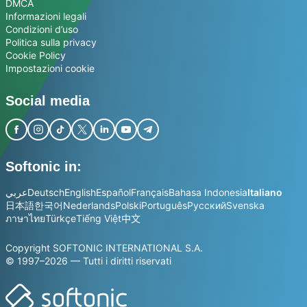
DMCA
Informazioni legali
Condizioni d’uso
Politica sulla privacy
Cookie Policy
Impostazioni cookie
Social media
Softonic in:
عربي
Deutsch
English
Español
Français
Bahasa Indonesia
Italiano
日本語
한국어
Nederlands
Polski
Português
Русский
Svenska
ภาษาไทย
Türkçe
Tiếng Việt
中文
Copyright SOFTONIC INTERNATIONAL S.A.
© 1997–2026 — Tutti i diritti riservati