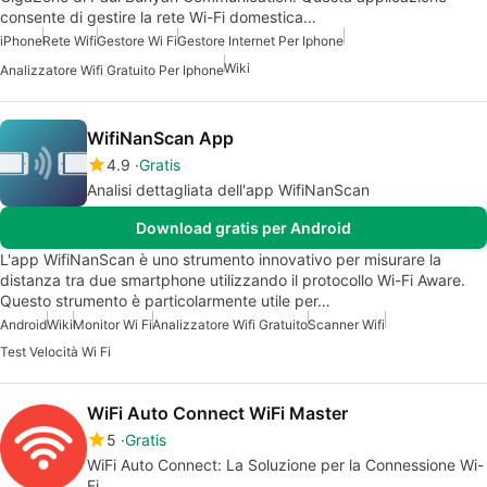
consente di gestire la rete Wi-Fi domestica…
iPhone
Rete Wifi
Gestore Wi Fi
Gestore Internet Per Iphone
Wiki
Analizzatore Wifi Gratuito Per Iphone
WifiNanScan App
4.9
Gratis
Analisi dettagliata dell'app WifiNanScan
Download gratis per Android
L'app WifiNanScan è uno strumento innovativo per misurare la
distanza tra due smartphone utilizzando il protocollo Wi-Fi Aware.
Questo strumento è particolarmente utile per…
Android
Wiki
Monitor Wi Fi
Analizzatore Wifi Gratuito
Scanner Wifi
Test Velocità Wi Fi
WiFi Auto Connect WiFi Master
5
Gratis
WiFi Auto Connect: La Soluzione per la Connessione Wi-
Fi