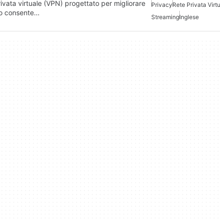
rivata virtuale (VPN) progettato per migliorare
Privacy
Rete Privata Virt
nto consente…
Streaming
Inglese