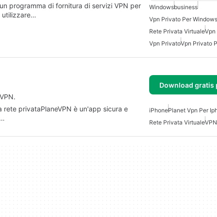
un programma di fornitura di servizi VPN per
Windows
business
 utilizzare…
Vpn Privato Per Windows
Rete Privata Virtuale
Vpn
Vpn Privato
Vpn Privato 
Download gratis 
eVPN.
na rete privataPlaneVPN è un'app sicura e
iPhone
Planet Vpn Per Ip
e…
Rete Privata Virtuale
VPN