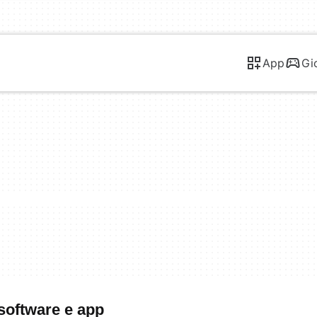
App
Gi
 software e app