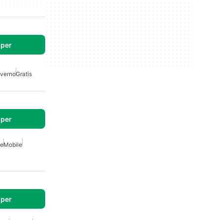
per
verno
Gratis
per
se
Mobile
per