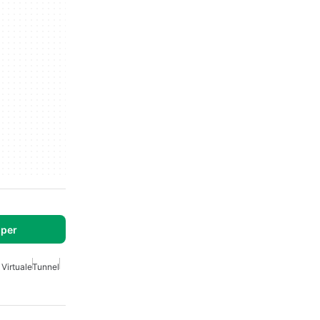
per
 Virtuale
Tunnel