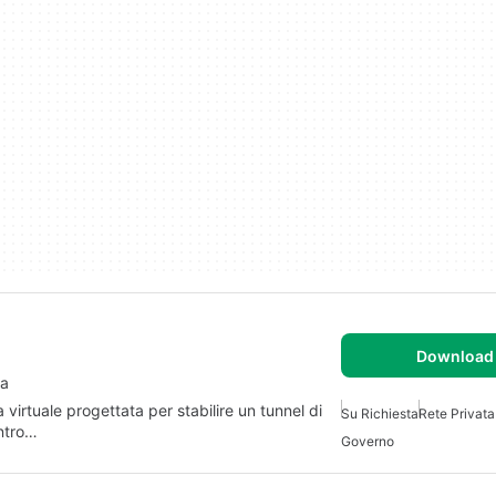
Download 
ta
virtuale progettata per stabilire un tunnel di
Su Richiesta
Rete Privata
entro…
Governo