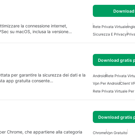
Download 
timizzare la connessione internet,
Rete Privata Virtuale
Ingl
PSec su macOS, inclusa la versione…
Sicurezza E Privacy
Priv
Download gratis 
ata per garantire la sicurezza dei dati e la
Android
Rete Privata Virt
esta app gratuita consente…
Vpn Per Android
Client V
Rete Privata Virtuale Per
Download gratis 
er Chrome, che appartiene alla categoria
Chrome
Vpn Gratuito