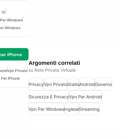
 10
 Per Windows
Per Windows
per iPhone
Argomenti correlati
su Rete Privata Virtuale
hone
Vpn Privato
 Per IPhone
Privacy
Vpn Privato
Gratis
Android
Governo
Sicurezza E Privacy
Vpn Per Android
Vpn Per Windows
Inglese
Streaming