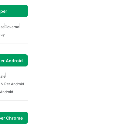
per
ese
Governo
acy
per Android
uale
PN Per Android
 Android
per Chrome