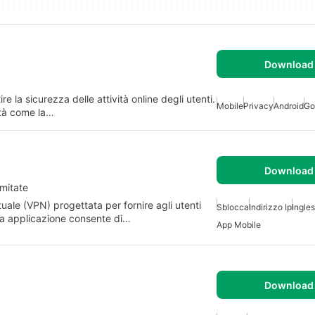
Download 
la sicurezza delle attività online degli utenti.
Mobile
Privacy
Android
Go
ità come la…
Download 
imitate
uale (VPN) progettata per fornire agli utenti
Sblocca
Indirizzo Ip
Ingle
sta applicazione consente di…
App Mobile
Download 