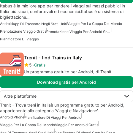
Itabus è la migliore app per rendere i viaggi sui mezzi pubblici in
Italia più sicuri, confortevoli ed economici.Itabus è un sistema di
bigliettazione…
Android
Viaggio Per La Coppa Del Mondo
App Di Trasporto Negli Stati Uniti
Prenotazione Viaggio Gratis
Prenotazione Viaggio Per Android Gratis
Pianificatore Di Viaggio
Trenit - find Trains in Italy
5
Gratis
Un programma gratuito per Android, di Trenìt.
Download gratis per Android
Altre piattaforme
Trenit - Trova treni in Italiaè un programma gratuito per Android,
appartenente alla categoria 'Viaggi e Navigazione'.
Android
iPhone
Pianificatore Di Viaggi Per Android
Viaggio Per La Coppa Del Mondo
Viaggio Per Android Gratis
App Di Trasporto Negli Stati Uniti
Pianificatore Di Viaggi Gratuito Per Android