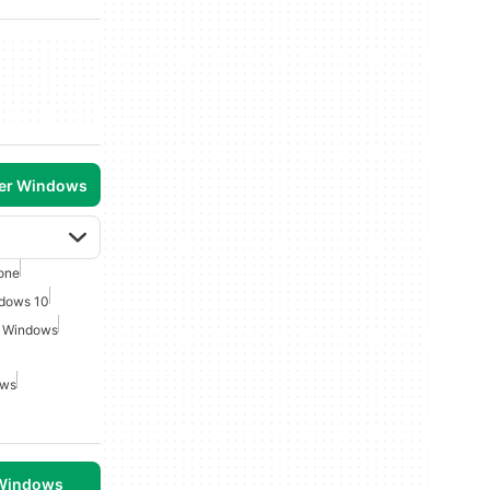
per Windows
one
ndows 10
er Windows
ows
 Windows