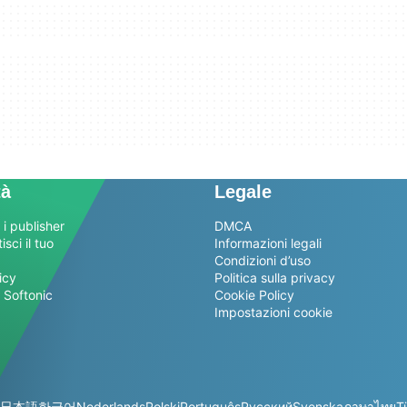
tà
Legale
 i publisher
DMCA
sci il tuo
Informazioni legali
Condizioni d’uso
icy
Politica sulla privacy
 Softonic
Cookie Policy
Impostazioni cookie
日本語
한국어
Nederlands
Polski
Português
Русский
Svenska
ภาษาไทย
T