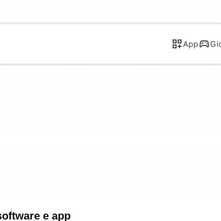
App
Gi
software e app