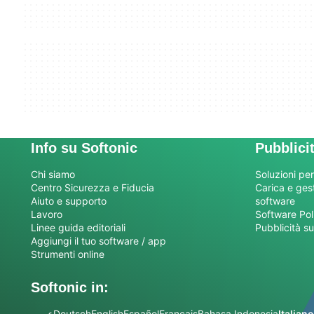
Info su Softonic
Pubblici
Chi siamo
Soluzioni per
Centro Sicurezza e Fiducia
Carica e gesti
Aiuto e supporto
software
Lavoro
Software Pol
Linee guida editoriali
Pubblicità su
Aggiungi il tuo software / app
Strumenti online
Softonic in:
عربي
Deutsch
English
Español
Français
Bahasa Indonesia
Italiano