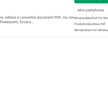
Altre piattaforme
e, editare e convertire documenti PDF, ma non
Windows
Mac
Pdf Per Wi
 Powerpoint, Excel e…
Produttività
Lettore Pdf
Wondershare Per Window