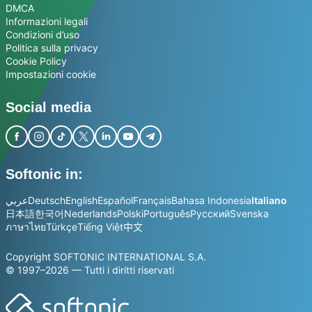
DMCA
Informazioni legali
Condizioni d’uso
Politica sulla privacy
Cookie Policy
Impostazioni cookie
Social media
Softonic in:
عربي
Deutsch
English
Español
Français
Bahasa Indonesia
Italiano
日本語
한국어
Nederlands
Polski
Português
Русский
Svenska
ภาษาไทย
Türkçe
Tiếng Việt
中文
Copyright SOFTONIC INTERNATIONAL S.A.
© 1997–2026 — Tutti i diritti riservati