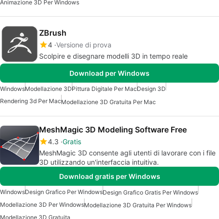
Animazione 3D Per Windows
ZBrush
4
Versione di prova
Scolpire e disegnare modelli 3D in tempo reale
Download per Windows
Windows
Modellazione 3D
Pittura Digitale Per Mac
Design 3D
Rendering 3d Per Mac
Modellazione 3D Gratuita Per Mac
MeshMagic 3D Modeling Software Free
4.3
Gratis
MeshMagic 3D consente agli utenti di lavorare con i file
3D utilizzando un'interfaccia intuitiva.
Download gratis per Windows
Windows
Design Grafico Per Windows
Design Grafico Gratis Per Windows
Modellazione 3D Per Windows
Modellazione 3D Gratuita Per Windows
Modellazione 3D Gratuita