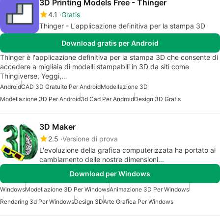
3D Printing Models Free - Thinger
4.1
Gratis
Thinger - L'applicazione definitiva per la stampa 3D
Download gratis per Android
Thinger è l'applicazione definitiva per la stampa 3D che consente di
accedere a migliaia di modelli stampabili in 3D da siti come
Thingiverse, Yeggi,…
Android
CAD 3D Gratuito Per Android
Modellazione 3D
Modellazione 3D Per Android
3d Cad Per Android
Design 3D Gratis
3D Maker
2.5
Versione di prova
L'evoluzione della grafica computerizzata ha portato al
cambiamento delle nostre dimensioni...
Download per Windows
Windows
Modellazione 3D Per Windows
Animazione 3D Per Windows
Rendering 3d Per Windows
Design 3D
Arte Grafica Per Windows