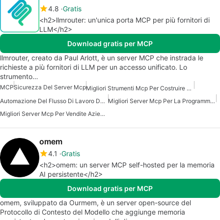
4.8
Gratis
<h2>llmrouter: un'unica porta MCP per più fornitori di
LLM</h2>
Download gratis per MCP
llmrouter, creato da Paul Arlott, è un server MCP che instrada le
richieste a più fornitori di LLM per un accesso unificato. Lo
strumento…
MCP
Sicurezza Del Server Mcp
Migliori Strumenti Mcp Per Costruire Agenti Ai
Automazione Del Flusso Di Lavoro Del Server Mcp
Migliori Server Mcp Per La Programmazione
Migliori Server Mcp Per Vendite Aziendali Marketing
omem
4.1
Gratis
<h2>omem: un server MCP self-hosted per la memoria
AI persistente</h2>
Download gratis per MCP
omem, sviluppato da Ourmem, è un server open-source del
Protocollo di Contesto del Modello che aggiunge memoria