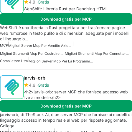
4.9
Gratis
WebShift: Libreria Rust per Denoising HTML
Download gratis per MCP
WebShift è una libreria in Rust progettata per trasformare pagine
web rumorose in testo pulito e di dimensioni adeguate per i modelli
di linguaggio…
MCP
Migliori Server Mcp Per Vendite Aziendali Marketing
Migliori Strumenti Mcp Per Costruire Agenti Ai
Migliori Strumenti Mcp Per Connettersi Ai Dati
Compilatore Html
Migliori Server Mcp Per La Programmazione
jarvis-orb
4.6
Gratis
<h2>jarvis-orb: server MCP che fornisce accesso web
live ai modelli</h2>
Download gratis per MCP
jarvis-orb, di TheStack Ai, è un server MCP che fornisce ai modelli di
linguaggio accesso in tempo reale al web per risposte aggiornate.
Collega…