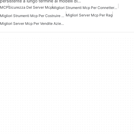
persistente a lungo termine ai modelli di…
MCP
Sicurezza Del Server Mcp
Migliori Strumenti Mcp Per Connettersi Ai Dati
Migliori Server Mcp Per Rag
Migliori Strumenti Mcp Per Costruire Agenti Ai
Migliori Server Mcp Per Vendite Aziendali Marketing