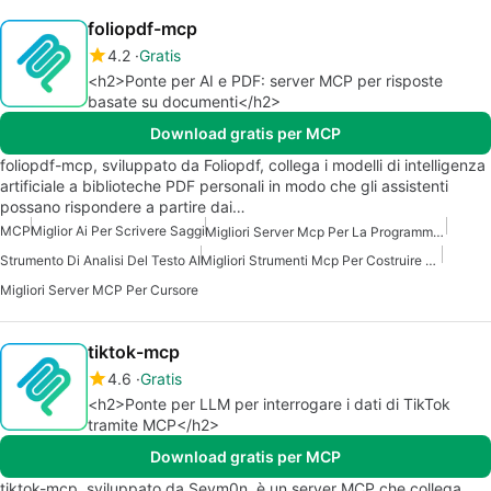
foliopdf-mcp
4.2
Gratis
<h2>Ponte per AI e PDF: server MCP per risposte
basate su documenti</h2>
Download gratis per MCP
foliopdf-mcp, sviluppato da Foliopdf, collega i modelli di intelligenza
artificiale a biblioteche PDF personali in modo che gli assistenti
possano rispondere a partire dai…
MCP
Miglior Ai Per Scrivere Saggi
Migliori Server Mcp Per La Programmazione
Strumento Di Analisi Del Testo AI
Migliori Strumenti Mcp Per Costruire Agenti Ai
Migliori Server MCP Per Cursore
tiktok-mcp
4.6
Gratis
<h2>Ponte per LLM per interrogare i dati di TikTok
tramite MCP</h2>
Download gratis per MCP
tiktok-mcp, sviluppato da Seym0n, è un server MCP che collega