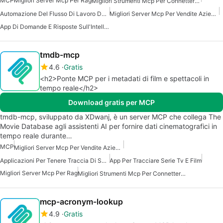
MCP
Migliori Server Mcp Per Rag
Migliori Strumenti Mcp Per Connettersi Ai Dati
Automazione Del Flusso Di Lavoro Del Server Mcp
Migliori Server Mcp Per Vendite Aziendali Marketing
App Di Domande E Risposte Sull'Intelligenza Artificiale
tmdb-mcp
4.6
Gratis
<h2>Ponte MCP per i metadati di film e spettacoli in
tempo reale</h2>
Download gratis per MCP
tmdb-mcp, sviluppato da XDwanj, è un server MCP che collega The
Movie Database agli assistenti AI per fornire dati cinematografici in
tempo reale durante…
MCP
Migliori Server Mcp Per Vendite Aziendali Marketing
Applicazioni Per Tenere Traccia Di Serie TV E Film
App Per Tracciare Serie Tv E Film
Migliori Server Mcp Per Rag
Migliori Strumenti Mcp Per Connettersi Ai Dati
mcp-acronym-lookup
4.9
Gratis