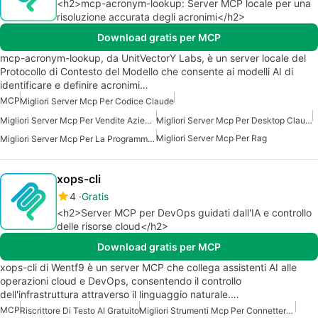
<h2>mcp-acronym-lookup: Server MCP locale per una
risoluzione accurata degli acronimi</h2>
Download gratis per MCP
mcp-acronym-lookup, da UnitVectorY Labs, è un server locale del
Protocollo di Contesto del Modello che consente ai modelli AI di
identificare e definire acronimi…
MCP
Migliori Server Mcp Per Codice Claude
Migliori Server Mcp Per Vendite Aziendali Marketing
Migliori Server Mcp Per Desktop Claude
Migliori Server Mcp Per Rag
Migliori Server Mcp Per La Programmazione
xops-cli
4
Gratis
<h2>Server MCP per DevOps guidati dall'IA e controllo
delle risorse cloud</h2>
Download gratis per MCP
xops-cli di Wentf9 è un server MCP che collega assistenti AI alle
operazioni cloud e DevOps, consentendo il controllo
dell'infrastruttura attraverso il linguaggio naturale.…
MCP
Riscrittore Di Testo AI Gratuito
Migliori Strumenti Mcp Per Connettersi Ai Dati