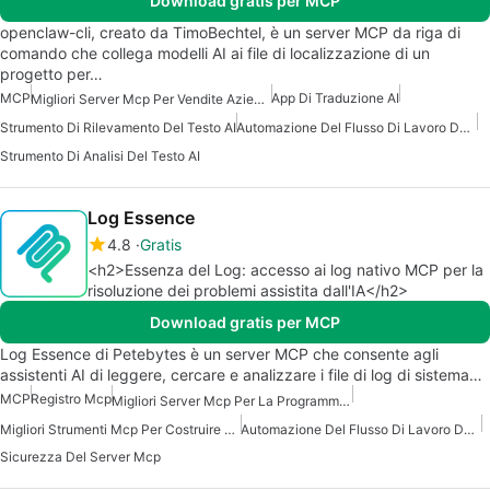
Download gratis per MCP
openclaw-cli, creato da TimoBechtel, è un server MCP da riga di
comando che collega modelli AI ai file di localizzazione di un
progetto per…
MCP
App Di Traduzione AI
Migliori Server Mcp Per Vendite Aziendali Marketing
Strumento Di Rilevamento Del Testo AI
Automazione Del Flusso Di Lavoro Del Server Mcp
Strumento Di Analisi Del Testo AI
Log Essence
4.8
Gratis
<h2>Essenza del Log: accesso ai log nativo MCP per la
risoluzione dei problemi assistita dall'IA</h2>
Download gratis per MCP
Log Essence di Petebytes è un server MCP che consente agli
assistenti AI di leggere, cercare e analizzare i file di log di sistema…
MCP
Registro Mcp
Migliori Server Mcp Per La Programmazione
Migliori Strumenti Mcp Per Costruire Agenti Ai
Automazione Del Flusso Di Lavoro Del Server Mcp
Sicurezza Del Server Mcp