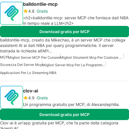
balldontlie-mcp
4.8
Gratis
<h2>balldontlie-mcp: server MCP che fornisce dati NBA
in tempo reale a LLM</h2>
Download gratis per MCP
balldontlie-mcp, creato da Mikechao, è un server MCP che collega
assistenti AI ai dati NBA per query programmatiche. Il server
instrada le richieste all'API…
MCP
Migliori Server MCP Per Cursore
Migliori Strumenti Mcp Per Costruire Agenti Ai
Sicurezza Del Server Mcp
Migliori Server Mcp Per La Programmazione
Applicazioni Per Lo Streaming NBA
clov-ai
4.9
Gratis
Un programma gratuito per MCP, di Alexandephilia.
Download gratis per MCP
Clov-ai è un'app gratuita per MCP, che fa parte della categoria
'Agenti AI'.