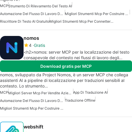
MCP
Strumento Di Rilevamento Del Testo AI
Automazione Del Flusso Di Lavoro Del Server Mcp
Migliori Strumenti Mcp Per Costruire Agenti Ai
Riscrittore Di Testo AI Gratuito
Migliori Strumenti Mcp Per Connettersi Ai Dati
nomos
4
Gratis
<h2>nomos: server MCP per la localizzazione del testo
consapevole del contesto nei flussi di lavoro degli
sviluppatori</h2>
Download gratis per MCP
nomos, sviluppato da Project Nomos, è un server MCP che collega
assistenti AI a pipeline di localizzazione per traduzioni sensibili al
contesto. Lo strumento…
MCP
App Di Traduzione AI
Migliori Server Mcp Per Vendite Aziendali Marketing
Traduzione Offline
Automazione Del Flusso Di Lavoro Del Server Mcp
Migliori Strumenti Mcp Per Costruire Agenti Ai
webshift