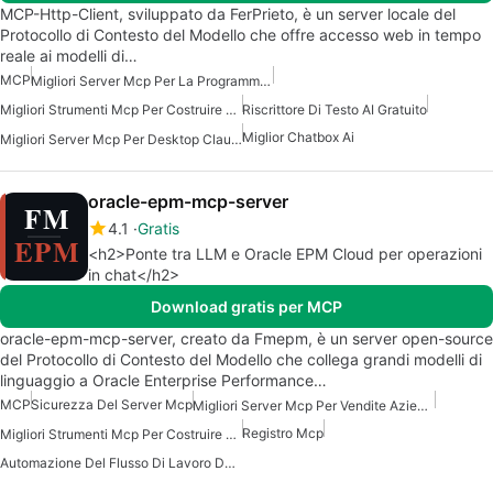
MCP-Http-Client, sviluppato da FerPrieto, è un server locale del
Protocollo di Contesto del Modello che offre accesso web in tempo
reale ai modelli di…
MCP
Migliori Server Mcp Per La Programmazione
Migliori Strumenti Mcp Per Costruire Agenti Ai
Riscrittore Di Testo AI Gratuito
Miglior Chatbox Ai
Migliori Server Mcp Per Desktop Claude
oracle-epm-mcp-server
4.1
Gratis
<h2>Ponte tra LLM e Oracle EPM Cloud per operazioni
in chat</h2>
Download gratis per MCP
oracle-epm-mcp-server, creato da Fmepm, è un server open-source
del Protocollo di Contesto del Modello che collega grandi modelli di
linguaggio a Oracle Enterprise Performance…
MCP
Sicurezza Del Server Mcp
Migliori Server Mcp Per Vendite Aziendali Marketing
Registro Mcp
Migliori Strumenti Mcp Per Costruire Agenti Ai
Automazione Del Flusso Di Lavoro Del Server Mcp