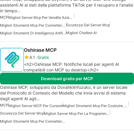
assistenti AI ai dati della piattaforma TikTok per il recupero e l'analisi
in tempo…
MCP
Migliori Server Mcp Per Vendite Aziendali Marketing
Sicurezza Del Server Mcp
Migliori Strumenti Mcp Per Connettersi Ai Dati
Migliori Chatbot AI
Migliori Strumenti Di Intelligenza Artificiale Per I Marketer
Oshirase MCP
4.1
Gratis
<h2>Oshirase MCP: Notifiche locali per agenti AI
compatibili con MCP su desktop</h2>
Download gratis per MCP
Oshirase MCP, sviluppato da DovahkiinYuzuko, è un server locale
del Protocollo di Contesto del Modello che invia avvisi di sistema
dagli agenti AI agli…
MCP
Migliori Server MCP Per Cursore
Migliori Strumenti Mcp Per Costruire Agenti Ai
Sicurezza Del Server Mcp
Migliori Server Mcp Per La Programmazione
Migliori Strumenti Mcp Per Connettersi Ai Dati