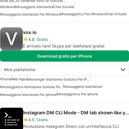
titoli da 25 diverse fonti di notizie…
Windows
Messaggeria Istantanea
Chat Sociale
Messaggistica Per Windows
Chat Virtuale
Messaggeria Istantanea Per Windows
vox.io
4.8
Gratis
È arrivato l'anti Skype per telefonare gratis!
Download gratis per iPhone
Altre piattaforme
iPhone
Web Apps
Messenger Istantaneo Gratuito Per IPhone
Messaggeria Istantanea
Messaggistica Istantanea Gratuita Per Iphone
Messaggistica Per Iphone
Messaggeria Istantanea Per Iphone
Instagram DM CLI Mode - DM tab shown like you're coding
4.5
Gratis
Rivoluziona Instagram Direct con un'interfaccia CLI