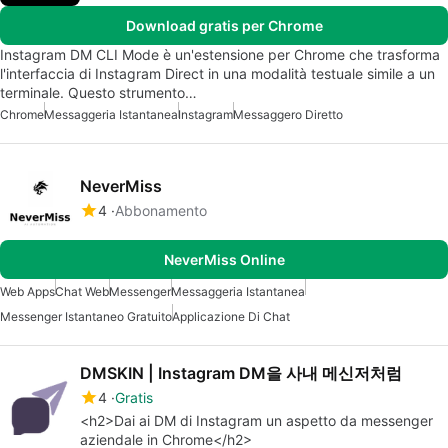
Download gratis per Chrome
Instagram DM CLI Mode è un'estensione per Chrome che trasforma
l'interfaccia di Instagram Direct in una modalità testuale simile a un
terminale. Questo strumento…
Chrome
Messaggeria Istantanea
Instagram
Messaggero Diretto
NeverMiss
4
Abbonamento
NeverMiss Online
Web Apps
Chat Web
Messenger
Messaggeria Istantanea
Messenger Istantaneo Gratuito
Applicazione Di Chat
DMSKIN | Instagram DM을 사내 메신저처럼
4
Gratis
<h2>Dai ai DM di Instagram un aspetto da messenger
aziendale in Chrome</h2>