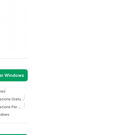
per Windows
ows
Linguaggio Di Programmazione Gratuito Per Windows
Linguaggio Di Programmazione Per Windows
ndows