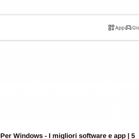
App
Gi
r Windows - I migliori software e app | 5