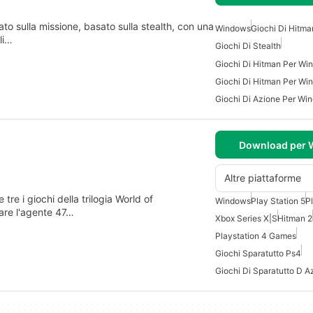
to sulla missione, basato sulla stealth, con una
Windows
Giochi Di Hitm
li…
Giochi Di Stealth
Giochi Di Hitman Per Wi
Giochi Di Hitman Per Wi
Giochi Di Azione Per Wi
Download per
Altre piattaforme
tre i giochi della trilogia World of
Windows
Play Station 5
P
tare l'agente 47…
Xbox Series X|S
Hitman 2
Playstation 4 Games
Giochi Sparatutto Ps4
Giochi Di Sparatutto D A