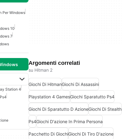
an Per Windows
ndows 10
ndows 7
ndows
Argomenti correlati
 Windows
su Hitman 2
Giochi Di Hitman
Giochi Di Assassini
lay Station 4
Playstation 4 Games
Giochi Sparatutto Ps4
Ps4
Giochi Di Sparatutto D Azione
Giochi Di Stealth
zione
Ps4
Giochi D'azione In Prima Persona
Pacchetto Di Giochi
Giochi Di Tiro D'azione