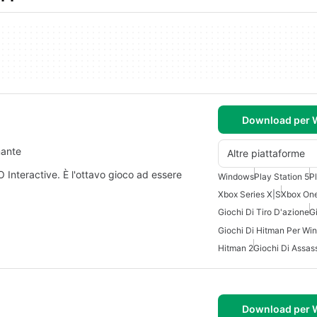
Download per
nante
Altre piattaforme
 Interactive. È l'ottavo gioco ad essere
Windows
Play Station 5
P
Xbox Series X|S
Xbox On
Giochi Di Tiro D'azione
G
Giochi Di Hitman Per Wi
Hitman 2
Giochi Di Assass
Download per