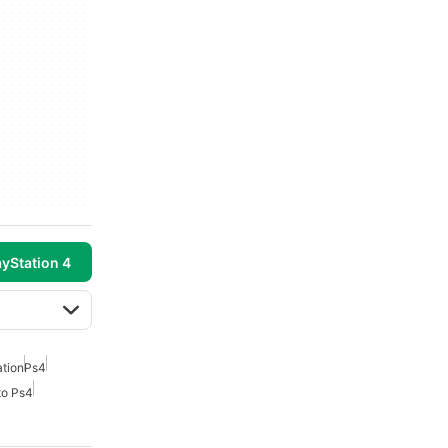
yStation 4
ation
Ps4
to Ps4