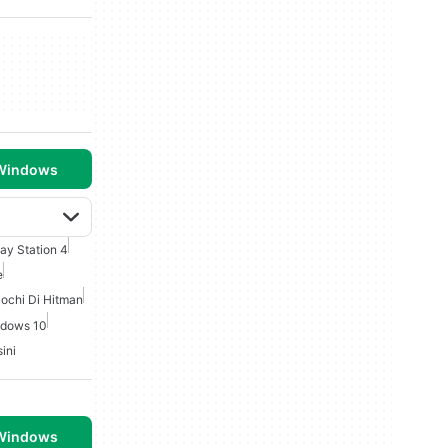
 Windows
lay Station 4
e
iochi Di Hitman
ndows 10
ini
 Windows