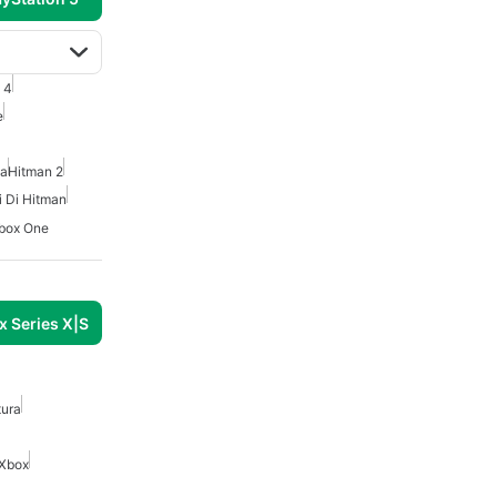
 4
e
ca
Hitman 2
i Di Hitman
Xbox One
 Series X|S
tura
 Xbox