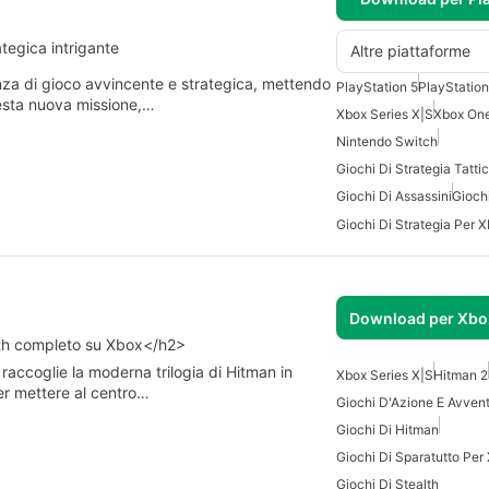
tegica intrigante
Altre piattaforme
nza di gioco avvincente e strategica, mettendo
PlayStation 5
PlayStation
questa nuova missione,…
Xbox Series X|S
Xbox On
Nintendo Switch
Giochi Di Strategia Tatti
Giochi Di Assassini
Gioch
Giochi Di Strategia Per 
Download per Xbox
lth completo su Xbox</h2>
raccoglie la moderna trilogia di Hitman in
Xbox Series X|S
Hitman 2
er mettere al centro…
Giochi D'Azione E Avven
Giochi Di Hitman
Giochi Di Sparatutto Per
Giochi Di Stealth