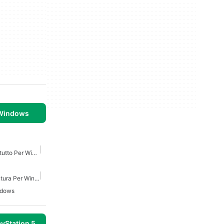
 Windows
Giochi Di Azione E Sparatutto Per Windows
Giochi Di Azione E Avventura Per Windows
ndows
yStation 5