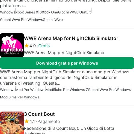
piattaforma…
Windows
Xbox Series X|S
Xbox One
Giochi WWE Gratuiti
Giochi Wwe Per Windows
Giochi Wwe
WWE Arena Map for NightClub Simulator
4.9
Gratis
WWE Arena Map per NightClub Simulator
Download gratis per Windows
WWE Arena Map per NightClub Simulator è una mod per Windows
che trasforma l'ambiente di gioco del NightClub Simulator in
un'arena di wrestling. Questa…
Windows
Mod Per Windows
Modifiche Per Windows 7
Giochi Wwe Per Windows
Mod Sims Per Windows
3 Count Bout
4.1
Pagamento
Recensione di 3 Count Bout: Un Gioco di Lotta
Avvincente