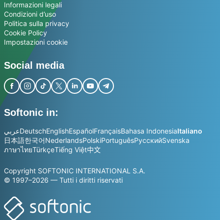
Informazioni legali
Condizioni d’uso
Politica sulla privacy
Cookie Policy
Impostazioni cookie
Social media
Softonic in:
عربي
Deutsch
English
Español
Français
Bahasa Indonesia
Italiano
日本語
한국어
Nederlands
Polski
Português
Русский
Svenska
ภาษาไทย
Türkçe
Tiếng Việt
中文
Copyright SOFTONIC INTERNATIONAL S.A.
© 1997–2026 — Tutti i diritti riservati