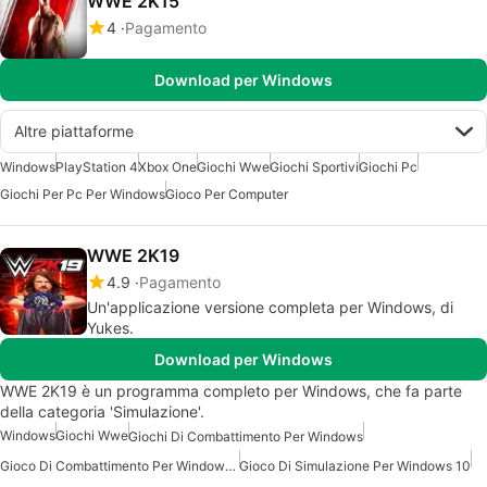
WWE 2K15
4
Pagamento
Download per Windows
Altre piattaforme
Windows
PlayStation 4
Xbox One
Giochi Wwe
Giochi Sportivi
Giochi Pc
Giochi Per Pc Per Windows
Gioco Per Computer
WWE 2K19
4.9
Pagamento
Un'applicazione versione completa per Windows, di
Yukes.
Download per Windows
WWE 2K19 è un programma completo per Windows, che fa parte
della categoria 'Simulazione'.
Windows
Giochi Wwe
Giochi Di Combattimento Per Windows
Gioco Di Combattimento Per Windows 7
Gioco Di Simulazione Per Windows 10