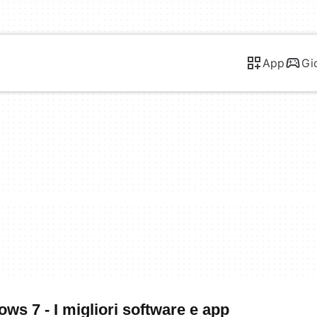
App
Gi
ws 7 - I migliori software e app