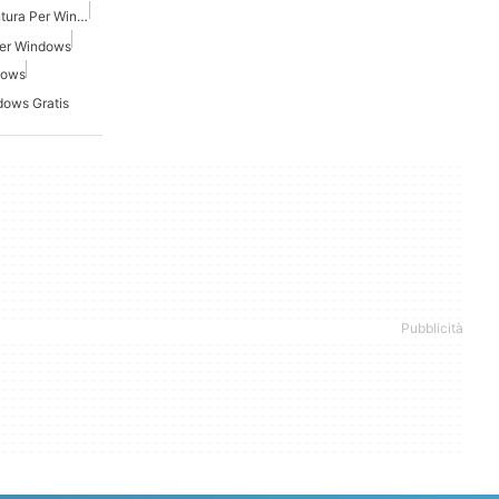
Giochi Di Azione E Avventura Per Windows Gratis
Per Windows
dows
dows Gratis