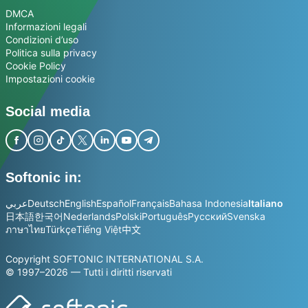
DMCA
Informazioni legali
Condizioni d’uso
Politica sulla privacy
Cookie Policy
Impostazioni cookie
Social media
Softonic in:
عربي
Deutsch
English
Español
Français
Bahasa Indonesia
Italiano
日本語
한국어
Nederlands
Polski
Português
Русский
Svenska
ภาษาไทย
Türkçe
Tiếng Việt
中文
Copyright SOFTONIC INTERNATIONAL S.A.
© 1997–2026 — Tutti i diritti riservati