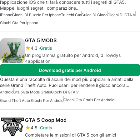
l’applicazione iOS che ti farà conoscere tutti i segreti di GTA5.
Mappe, luoghi segreti, comparazione…
iPhone
Giochi Di Puzzle Per Iphone
Trucchi Gta
Guida Di Gioco
Giochi Di GTA V
Giochi Gta Per Iphone
GTA 5 MODS
4.3
Gratis
Un programma gratuito per Android, di rowdys
4application.
Download gratis per Android
Questa è una raccolta di alcuni dei mod più popolari e amati della
serie Grand Theft Auto. Puoi usarli per rendere il gioco ancora…
Android
Gta 5
Gta Mods Gratis
Giochi Di GTA V
Giochi Gta Gratis Per Android
Grand Theft Auto Giochi Per Android
GTA 5 Coop Mod
4.5
Gratis
Completare le missioni di GTA 5 con gli amici