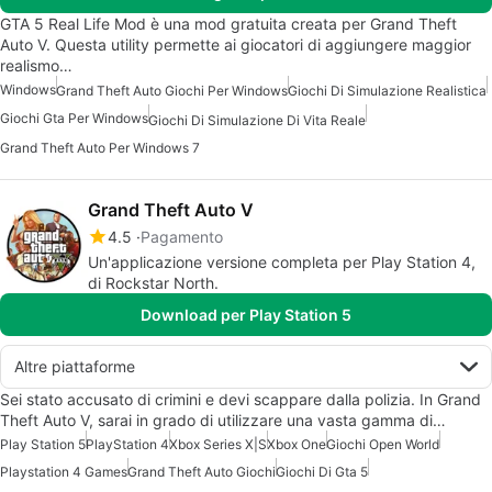
GTA 5 Real Life Mod è una mod gratuita creata per Grand Theft
Auto V. Questa utility permette ai giocatori di aggiungere maggior
realismo…
Windows
Grand Theft Auto Giochi Per Windows
Giochi Di Simulazione Realistica
Giochi Gta Per Windows
Giochi Di Simulazione Di Vita Reale
Grand Theft Auto Per Windows 7
Grand Theft Auto V
4.5
Pagamento
Un'applicazione versione completa per Play Station 4,
di Rockstar North.
Download per Play Station 5
Altre piattaforme
Sei stato accusato di crimini e devi scappare dalla polizia. In Grand
Theft Auto V, sarai in grado di utilizzare una vasta gamma di…
Play Station 5
PlayStation 4
Xbox Series X|S
Xbox One
Giochi Open World
Playstation 4 Games
Grand Theft Auto Giochi
Giochi Di Gta 5