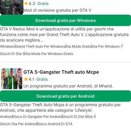
4.3
Gratis
Mod di revisione gratuita per GTA V
Download gratis per Windows
GTA V Redux Mod è un'applicazione di utilità per giochi che
funziona come mod per Grand Theft Auto V. L'applicazione gratuita
da scaricare migliora…
Windows
Grand Theft Auto Per Windows
Gta Mods Gratis
Gta Per Windows 7
Giochi Di Gta 5
Gta Mods Per Windows Gratis
GTA 5-Gangster Theft auto Mcpe
4.1
Gratis
Un programma gratuito per Android, di Mhand.
Download gratis per Android
GTA 5-Gangster Theft Auto Mcpe è un programma gratuito per
Android, che appartiene alla categoria 'Lifestyle'.
Android
Gioco Di Gangster Per Android
Giochi Di Gta 5
Gta 5
Giochi Gta Per Android
Gioco Android Di GTA