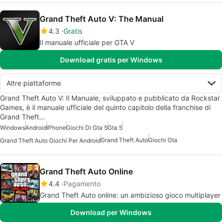
Grand Theft Auto V: The Manual
4.3
Gratis
Il manuale ufficiale per GTA V
Download gratis per Windows
Altre piattaforme
Grand Theft Auto V: Il Manuale, sviluppato e pubblicato da Rockstar
Games, è il manuale ufficiale del quinto capitolo della franchise di
Grand Theft…
Windows
Android
iPhone
Giochi Di Gta 5
Gta 5
Grand Theft Auto
Giochi Gta
Grand Theft Auto Giochi Per Android
Grand Theft Auto Online
4.4
Pagamento
Grand Theft Auto online: un ambizioso gioco multiplayer
Download per Windows