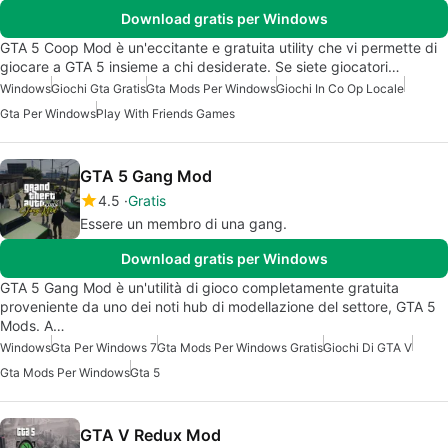
Download gratis per Windows
GTA 5 Coop Mod è un'eccitante e gratuita utility che vi permette di
giocare a GTA 5 insieme a chi desiderate. Se siete giocatori…
Windows
Giochi Gta Gratis
Gta Mods Per Windows
Giochi In Co Op Locale
Gta Per Windows
Play With Friends Games
GTA 5 Gang Mod
4.5
Gratis
Essere un membro di una gang.
Download gratis per Windows
GTA 5 Gang Mod è un'utilità di gioco completamente gratuita
proveniente da uno dei noti hub di modellazione del settore, GTA 5
Mods. A…
Windows
Gta Per Windows 7
Gta Mods Per Windows Gratis
Giochi Di GTA V
Gta Mods Per Windows
Gta 5
GTA V Redux Mod