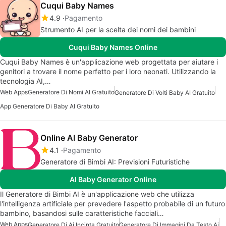
Cuqui Baby Names
4.9
Pagamento
Strumento AI per la scelta dei nomi dei bambini
Cuqui Baby Names Online
Cuqui Baby Names è un'applicazione web progettata per aiutare i
genitori a trovare il nome perfetto per i loro neonati. Utilizzando la
tecnologia AI,…
Web Apps
Generatore Di Nomi AI Gratuito
Generatore Di Volti Baby AI Gratuito
App Generatore Di Baby AI Gratuito
Online AI Baby Generator
4.1
Pagamento
Generatore di Bimbi AI: Previsioni Futuristiche
AI Baby Generator Online
Il Generatore di Bimbi AI è un'applicazione web che utilizza
l'intelligenza artificiale per prevedere l'aspetto probabile di un futuro
bambino, basandosi sulle caratteristiche facciali…
Web Apps
Generatore Di Ai Incinta Gratuito
Generatore Di Immagini Da Testo Ai