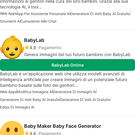
informazioni ai genitori nella cura dei loro bambini. Grazie alla sua
tecnologia AI, il tool…
Web Apps
App Per Assistente Personale AI
Generatore Di Volti Baby AI Gratuito
Strumenti AI
Consulente AI
Ai Chat
BabyLab
4.8
Pagamento
Genera immagini del tuo futuro bambino con BabyLab
BabyLab Online
BabyLab è un'applicazione web che utilizza modelli avanzati di
intelligenza artificiale per creare immagini di un potenziale futuro
bambino basate sulle foto dei genitori.…
Web Apps
Modifica Immagine AI
Generatore Di Immagini Ai
Generatore Di Volti Baby AI Gratuito
Generatore Di Volti AI Gratuito
Editor Di Immagini Ai
Baby Maker Baby Face Generator
4.8
Pagamento