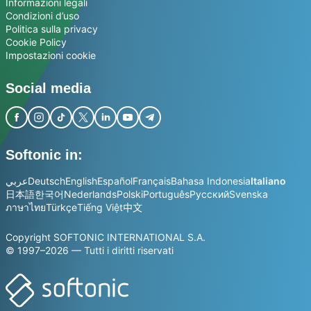
Informazioni legali
Condizioni d’uso
Politica sulla privacy
Cookie Policy
Impostazioni cookie
Social media
Softonic in:
عربي
Deutsch
English
Español
Français
Bahasa Indonesia
Italiano
日本語
한국어
Nederlands
Polski
Português
Русский
Svenska
ภาษาไทย
Türkçe
Tiếng Việt
中文
Copyright SOFTONIC INTERNATIONAL S.A.
© 1997–2026 — Tutti i diritti riservati