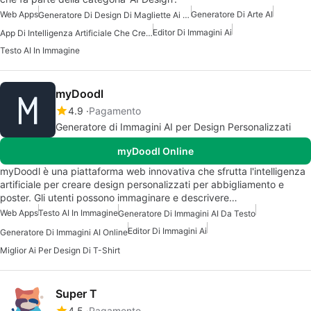
Web Apps
Generatore Di Arte AI
Generatore Di Design Di Magliette Ai Gratuito
Editor Di Immagini Ai
App Di Intelligenza Artificiale Che Crea Immagini
Testo AI In Immagine
myDoodl
4.9
Pagamento
Generatore di Immagini AI per Design Personalizzati
myDoodl Online
myDoodl è una piattaforma web innovativa che sfrutta l'intelligenza
artificiale per creare design personalizzati per abbigliamento e
poster. Gli utenti possono immaginare e descrivere…
Web Apps
Testo AI In Immagine
Generatore Di Immagini AI Da Testo
Editor Di Immagini Ai
Generatore Di Immagini AI Online
Miglior Ai Per Design Di T-Shirt
Super T
4.5
Pagamento