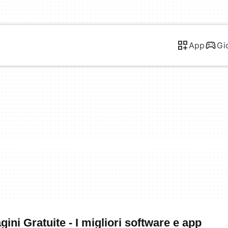
App
Gi
ni Gratuite - I migliori software e app