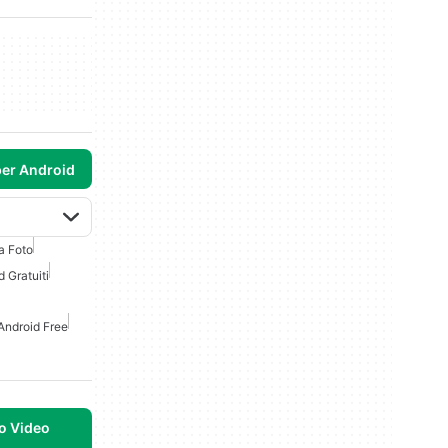
per Android
a Foto
 Gratuiti
Android Free
to Video