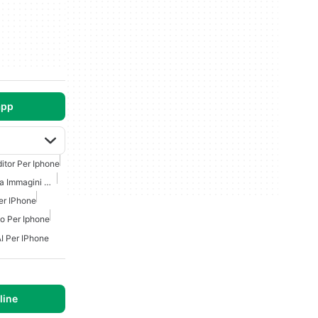
app
itor Per Iphone
Generatore AI Di Video Da Immagini Gratuite
er IPhone
to Per Iphone
I Per IPhone
line