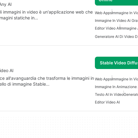
Any AI
di immagini in video è un'applicazione web che
Web Apps
Immagine In Vi
immagini statiche in…
Immagine In Video Ai Gra
Editor Video AI
Immagine A
Stable Video Diff
ideo AI
ce all'avanguardia che trasforma le immagini in
Web Apps
Immagine In Vi
ello di immagine Stable…
Immagine In Animazione 
Testo AI In Video
Generat
Editor Video AI