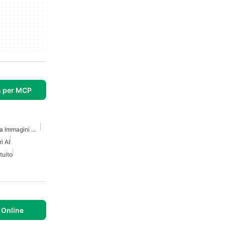
s per MCP
Generatore AI Di Video Da Immagini Gratuite
i AI
tuito
Online