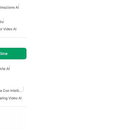
imazione Ai
tis
or Video AI
line
rte AI
App Di Creazione Artistica Con Intelligenza Artificiale
aling Video AI