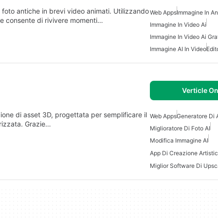
oto antiche in brevi video animati. Utilizzando
Web Apps
Immagine In An
ne consente di rivivere momenti…
Immagine In Video Ai
Immagine In Video Ai Gra
Immagine AI In Video
Edit
Verticle On
ione di asset 3D, progettata per semplificare il
Web Apps
Generatore Di A
rizzata. Grazie…
Miglioratore Di Foto AI
Modifica Immagine AI
Miglior Software Di Upsc