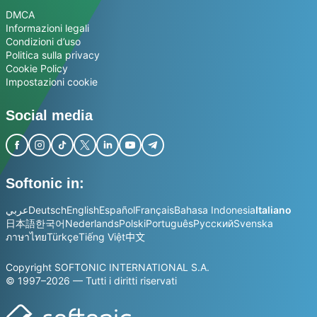
DMCA
Informazioni legali
Condizioni d’uso
Politica sulla privacy
Cookie Policy
Impostazioni cookie
Social media
Softonic in:
عربي
Deutsch
English
Español
Français
Bahasa Indonesia
Italiano
日本語
한국어
Nederlands
Polski
Português
Русский
Svenska
ภาษาไทย
Türkçe
Tiếng Việt
中文
Copyright SOFTONIC INTERNATIONAL S.A.
© 1997–2026 — Tutti i diritti riservati