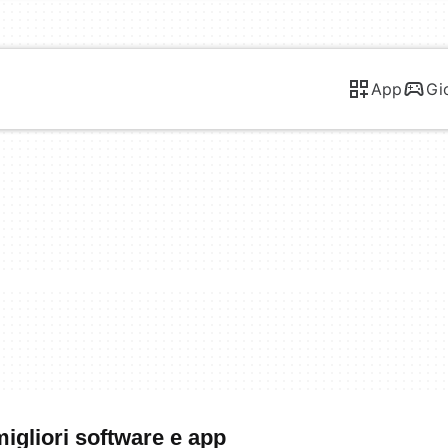
App
Gi
igliori software e app