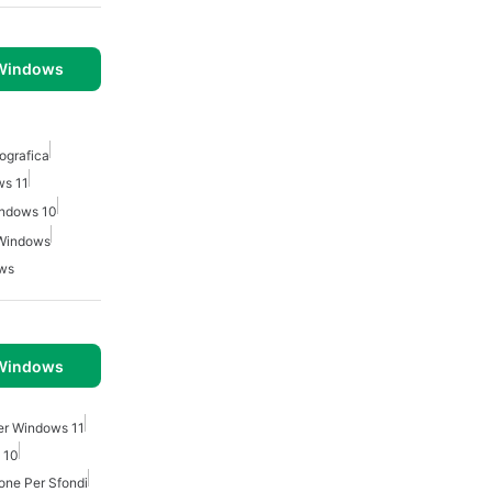
 Windows
ografica
ws 11
indows 10
 Windows
ows
 Windows
Per Windows 11
 10
one Per Sfondi