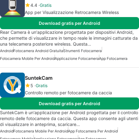
4.4
Gratis
App per Visualizzazione Retrocamera Wireless
Download gratis per Android
Rear Camera è un'applicazione progettata per dispositivi Android,
che permette di visualizzare in tempo reale le immagini catturate da
una telecamera posteriore wireless. Questa…
Android
Fotocamera Android Gratuita
Strumenti Fotocamera
Fotocamera Mobile Per Android
Applicazione Fotocamera
App Fotocamera
SuntekCam
5
Gratis
Controllo remoto per fotocamere da caccia
Download gratis per Android
SuntekCam è un'applicazione per Android progettata per il controllo
remoto delle fotocamere da caccia. Questa app consente agli utenti
di visualizzare in anteprima, scaricare…
Android
Fotocamera Mobile Per Android
App Fotocamera Per Android
Fotocamera Mobile
Applicazione Fotocamera
App Fotocamera