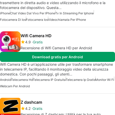
trasmettere in diretta audio e video utilizzando il microfono e la
fotocamera del dispositivo. Questa…
iPhone
Chat Video Dal Vivo Per IPhone
Tv In Streaming Per Iphone
Fotocamera Di Ios
Fotocamera Ios
Videochiamata Per IPhone
Wifi Camera HD
4.9
Gratis
Recensione di Wifi Camera HD per Android
Download gratis per Android
Wifi Camera HD è un'applicazione utile per trasformare smartphone
in telecamere IP, facilitando il monitoraggio video della sicurezza
domestica. Con pochi passaggi, gli utenti…
Android
Telecamera Hd
Telecamera IP Gratuita
Telecamera Ip Gratis
Monitor Wi Fi
Webcam Per Android
Z dashcam
4.2
Gratis
Recensione di Z dashcam: Utilità per la tua auto