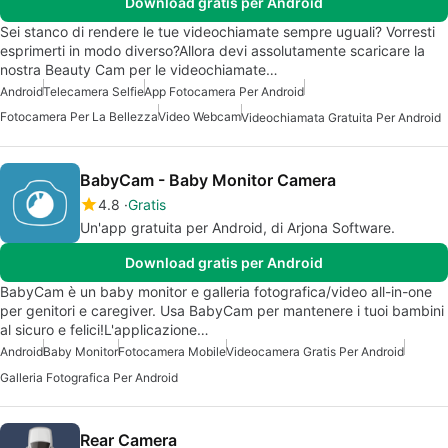
Download gratis per Android
Sei stanco di rendere le tue videochiamate sempre uguali? Vorresti
esprimerti in modo diverso?Allora devi assolutamente scaricare la
nostra Beauty Cam per le videochiamate…
Android
Telecamera Selfie
App Fotocamera Per Android
Fotocamera Per La Bellezza
Video Webcam
Videochiamata Gratuita Per Android
BabyCam - Baby Monitor Camera
4.8
Gratis
Un'app gratuita per Android, di Arjona Software.
Download gratis per Android
BabyCam è un baby monitor e galleria fotografica/video all-in-one
per genitori e caregiver. Usa BabyCam per mantenere i tuoi bambini
al sicuro e felici!L'applicazione…
Android
Baby Monitor
Fotocamera Mobile
Videocamera Gratis Per Android
Galleria Fotografica Per Android
Rear Camera