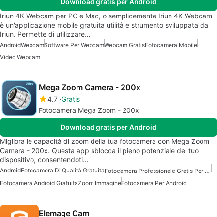
Download gratis per Android
Iriun 4K Webcam per PC e Mac, o semplicemente Iriun 4K Webcam
è un'applicazione mobile gratuita utilità e strumento sviluppata da
Iriun. Permette di utilizzare…
Android
Webcam
Software Per Webcam
Webcam Gratis
Fotocamera Mobile
Video Webcam
Mega Zoom Camera - 200x
4.7
Gratis
Fotocamera Mega Zoom - 200x
Download gratis per Android
Migliora le capacità di zoom della tua fotocamera con Mega Zoom
Camera - 200x. Questa app sblocca il pieno potenziale del tuo
dispositivo, consentendoti…
Android
Fotocamera Di Qualità Gratuita
Fotocamera Professionale Gratis Per Android
Fotocamera Android Gratuita
Zoom Immagine
Fotocamera Per Android
Elemage Cam