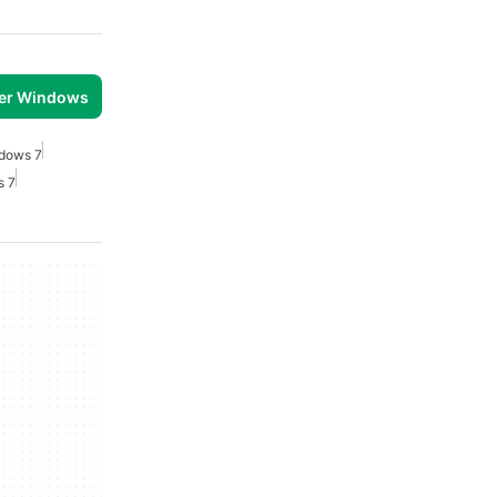
per Windows
ndows 7
s 7