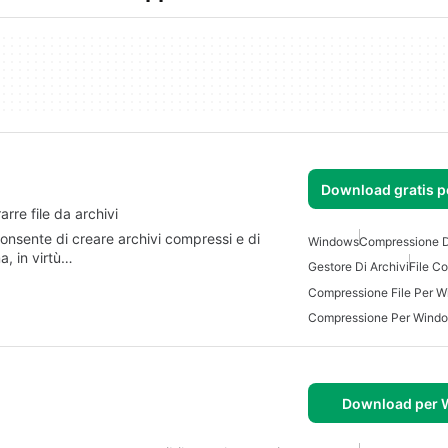
Download gratis 
re file da archivi
onsente di creare archivi compressi e di
Windows
Compressione Di
a, in virtù…
Gestore Di Archivi
File C
Compressione File Per 
Compressione Per Wind
Download per