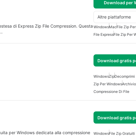
Download per
Altre piattaforme
estesa di Express Zip File Compression. Questa
Windows
Mac
File Zip P
i…
File Express
File Zip Per
Download gratis 
Windows
Zip
Decomprimi F
Zip Per Windows
Archivi
Compressione Di File
Download gratis 
tuita per Windows dedicata alla compressione
Windows
File Zip Gratuit