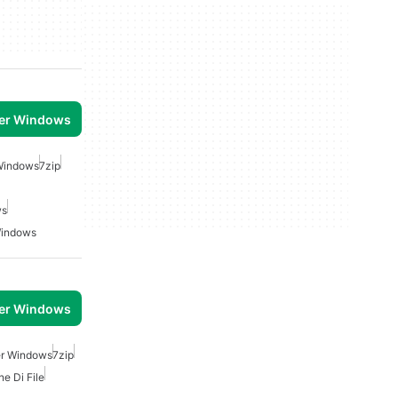
per Windows
Windows
7zip
ws
Windows
per Windows
er Windows
7zip
e Di File