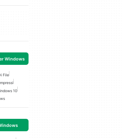
per Windows
 File
ompressi
Windows 10
ows
 Windows