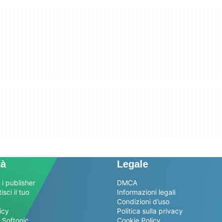
tà
Legale
 i publisher
DMCA
sci il tuo
Informazioni legali
Condizioni d’uso
icy
Politica sulla privacy
 Softonic
Cookie Policy