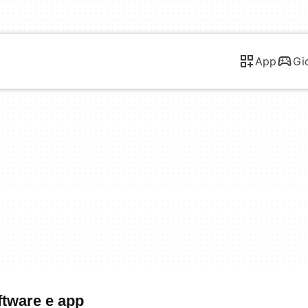
App
Gi
oftware e app