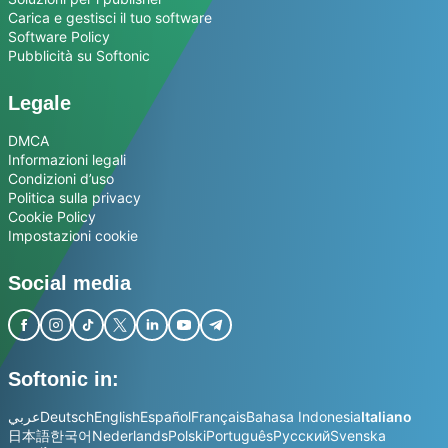
Carica e gestisci il tuo software
Software Policy
Pubblicità su Softonic
Legale
DMCA
Informazioni legali
Condizioni d’uso
Politica sulla privacy
Cookie Policy
Impostazioni cookie
Social media
Softonic in:
عربي
Deutsch
English
Español
Français
Bahasa Indonesia
Italiano
日本語
한국어
Nederlands
Polski
Português
Русский
Svenska