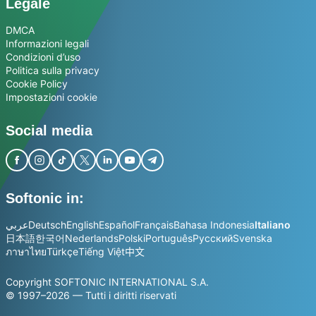
Legale
DMCA
Informazioni legali
Condizioni d’uso
Politica sulla privacy
Cookie Policy
Impostazioni cookie
Social media
Softonic in:
عربي
Deutsch
English
Español
Français
Bahasa Indonesia
Italiano
日本語
한국어
Nederlands
Polski
Português
Русский
Svenska
ภาษาไทย
Türkçe
Tiếng Việt
中文
Copyright SOFTONIC INTERNATIONAL S.A.
© 1997–2026 — Tutti i diritti riservati