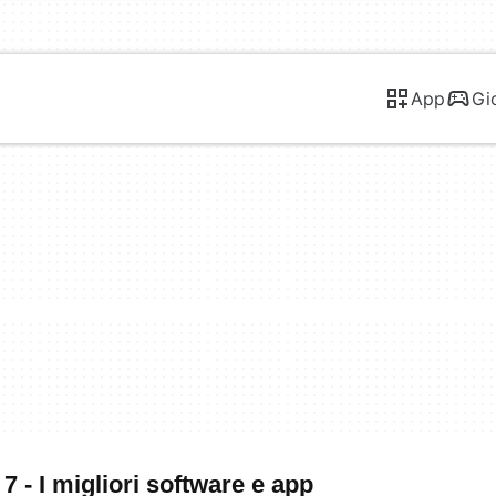
App
Gi
 - I migliori software e app