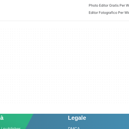
Photo Editor Gratis Per 
Editor Fotografico Per W
tà
Legale
 i publisher
DMCA