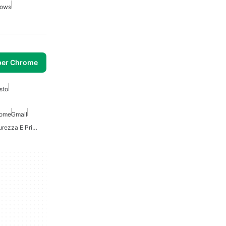
dows
per Chrome
sto
rome
Gmail
Migliori Estensioni Di Sicurezza E Privacy Per Chrome