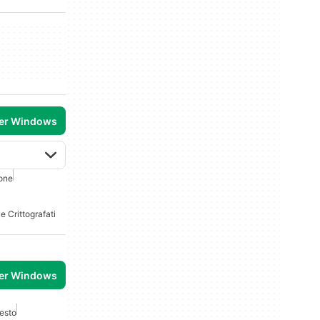
per Windows
one
le Crittografati
per Windows
Testo