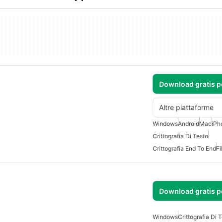
Download gratis 
Altre piattaforme
Windows
Android
Mac
iPh
Crittografia Di Testo
Crittografia End To End
Fi
Download gratis 
Windows
Crittografia Di 