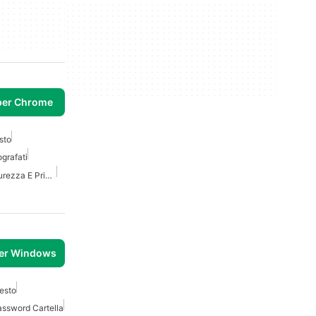
per Chrome
sto
ografati
Migliori Estensioni Di Sicurezza E Privacy Per Chrome
per Windows
Testo
ssword Cartella