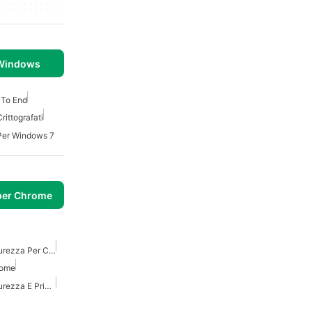
 Windows
d To End
Crittografati
 Per Windows 7
per Chrome
Migliori Estensioni Di Sicurezza Per Chrome
rome
Migliori Estensioni Di Sicurezza E Privacy Per Chrome