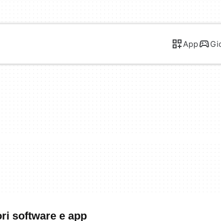
App
Gi
ori software e app