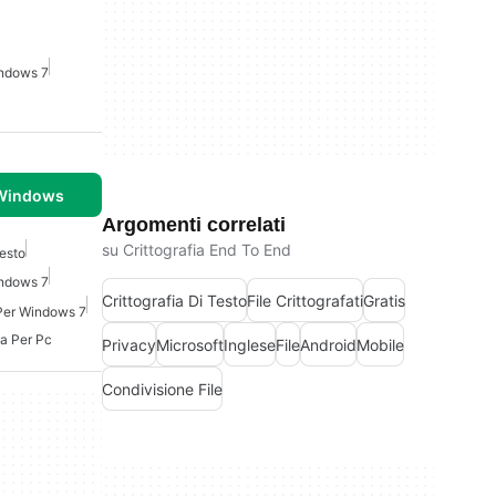
indows 7
 Windows
Argomenti correlati
su Crittografia End To End
Testo
indows 7
Crittografia Di Testo
File Crittografati
Gratis
 Per Windows 7
a Per Pc
Privacy
Microsoft
Inglese
File
Android
Mobile
Condivisione File