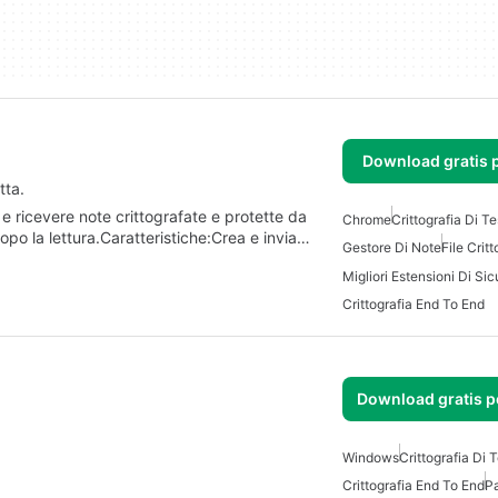
Download gratis 
tta.
e ricevere note crittografate e protette da
Chrome
Crittografia Di Te
o la lettura.Caratteristiche:Crea e invia…
Gestore Di Note
File Critt
Crittografia End To End
Download gratis 
Windows
Crittografia Di 
Crittografia End To End
Pa