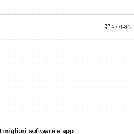
App
Gi
 migliori software e app