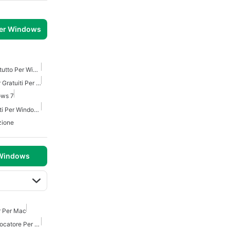
per Windows
Giochi Di Azione E Sparatutto Per Windows
Giochi Online Multiplayer Gratuiti Per Windows
ows 7
Giochi Multiplayer Gratuiti Per Windows
zione
 Windows
r Per Mac
Giochi Sparatutto Multigiocatore Per Mac