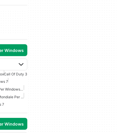
per Windows
lox
Call Of Duty 3
ows 7
Giochi Guerra Mondiale Per Windows 10
Giochi Seconda Guerra Mondiale Per Windows 7
s 7
per Windows