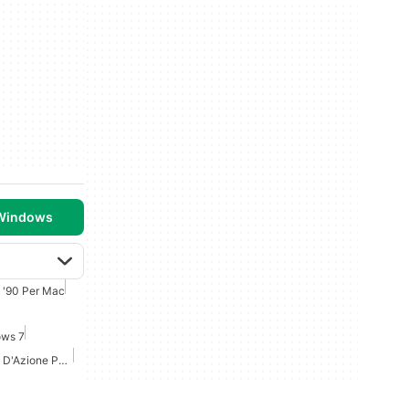
 Windows
i '90 Per Mac
ows 7
Giochi Di Combattimento D'Azione Per Mac