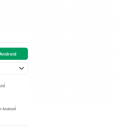
Android
oid
er Android