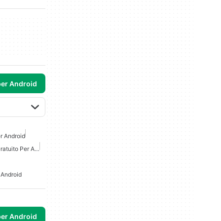
per Android
er Android
Convertitore Di Denaro Gratuito Per Android
 Android
per Android