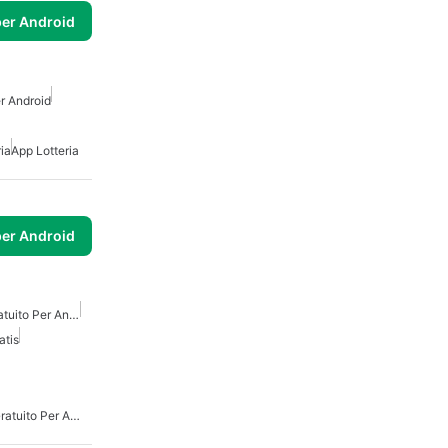
per Android
er Android
ia
App Lotteria
per Android
Convertitore Di Tasso Gratuito Per Android
atis
Convertitore Di Denaro Gratuito Per Android