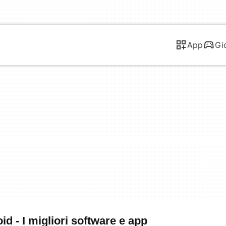
App
Gi
d - I migliori software e app