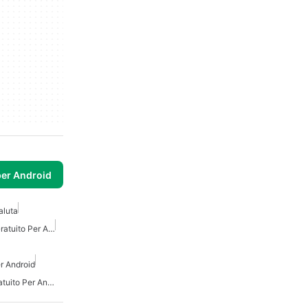
per Android
aluta
Convertitore Di Denaro Gratuito Per Android
er Android
Convertitore Di Tasso Gratuito Per Android