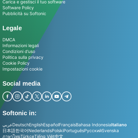
Carica e gestisci il tuo software
Software Policy
Pubblicità su Softonic
Legale
DMCA
Informazioni legali
Condizioni d’uso
Politica sulla privacy
Cookie Policy
Impostazioni cookie
Social media
Softonic in:
عربي
Deutsch
English
Español
Français
Bahasa Indonesia
Italiano
日本語
한국어
Nederlands
Polski
Português
Русский
Svenska
ภาษาไทย
Türkçe
Tiếng Việt
中文