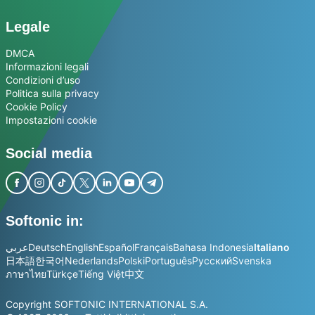
Legale
DMCA
Informazioni legali
Condizioni d’uso
Politica sulla privacy
Cookie Policy
Impostazioni cookie
Social media
Softonic in:
عربي
Deutsch
English
Español
Français
Bahasa Indonesia
Italiano
日本語
한국어
Nederlands
Polski
Português
Русский
Svenska
ภาษาไทย
Türkçe
Tiếng Việt
中文
Copyright SOFTONIC INTERNATIONAL S.A.