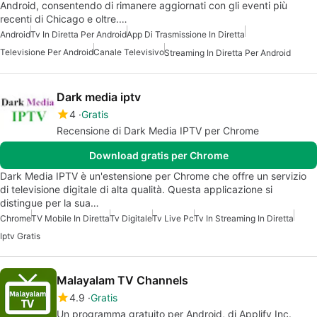
Android, consentendo di rimanere aggiornati con gli eventi più
recenti di Chicago e oltre.…
Android
Tv In Diretta Per Android
App Di Trasmissione In Diretta
Televisione Per Android
Canale Televisivo
Streaming In Diretta Per Android
Dark media iptv
4
Gratis
Recensione di Dark Media IPTV per Chrome
Download gratis per Chrome
Dark Media IPTV è un'estensione per Chrome che offre un servizio
di televisione digitale di alta qualità. Questa applicazione si
distingue per la sua…
Chrome
TV Mobile In Diretta
Tv Digitale
Tv Live Pc
Tv In Streaming In Diretta
Iptv Gratis
Malayalam TV Channels
4.9
Gratis
Un programma gratuito per Android, di Applify Inc.