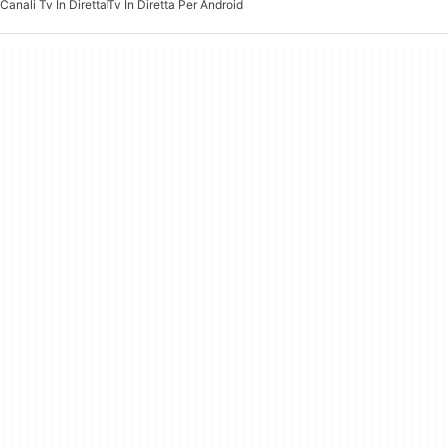
Canali Tv In Diretta
Tv In Diretta Per Android