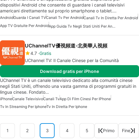
dispositivi Android che consente di guardare i canali televisivi
americani direttamente sul proprio smartphone o tablet.…
Android
Guarda I Canali TV
Canali Tv Per Android
Canali Tv In Diretta Per Android
App TV Gratuite Per Android
App Guida Tv Negli Stati Uniti Per Android
UChannelTV優視頻道-北美華人視頻
4.7
Gratis
UChannel TV: Il Canale Cinese per la Comunità
Download gratis per iPhone
UChannel TV è un canale televisivo dedicato alla comunità cinese
negli Stati Uniti, offrendo una vasta gamma di programmi gratuiti in
lingua cinese. Fondato…
iPhone
Canale Televisivo
Canali Tv
App Di Film Cinesi Per IPhone
Tv In Streaming Per Iphone
Tv In Diretta Per Iphone
1
2
3
4
5
Primo
Fine