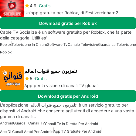
4.9
Gratis
Un'app gratuita per Roblox, di Festivereinhard2.
Download gratis per Roblox
Cable TV Socialize è un software gratuito per Roblox, che fa parte
della categoria 'Utilities'.
Roblox
Televisione In Chiaro
Software Tv
Canale Televisivo
Guarda La Televisione
Roblox
تلفزيون جميع قنوات العالم
5
Gratis
App per la visione di canali TV globali
Download gratis per Android
L'applicazione 'تلفزيون جميع قنوات العالم' è un servizio gratuito per
dispositivi Android che consente agli utenti di accedere a una vasta
gamma di canali…
Android
Guarda I Canali TV
Canali Tv In Diretta Per Android
App TV Gratuite Per Android
App Di Canali Arabi Per Android