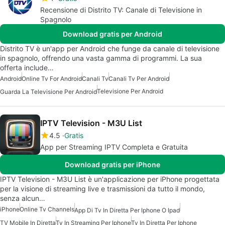
Recensione di Distrito TV: Canale di Televisione in
Spagnolo
Download gratis per Android
Distrito TV è un'app per Android che funge da canale di televisione
in spagnolo, offrendo una vasta gamma di programmi. La sua
offerta include…
Android
Online Tv For Android
Canali Tv
Canali Tv Per Android
Televisione Per Android
Guarda La Televisione Per Android
IPTV Television - M3U List
4.5
Gratis
App per Streaming IPTV Completa e Gratuita
Download gratis per iPhone
IPTV Television - M3U List è un'applicazione per iPhone progettata
per la visione di streaming live e trasmissioni da tutto il mondo,
senza alcun…
iPhone
Online Tv Channels
App Di Tv In Diretta Per Iphone O Ipad
TV Mobile In Diretta
Tv In Streaming Per Iphone
Tv In Diretta Per Iphone